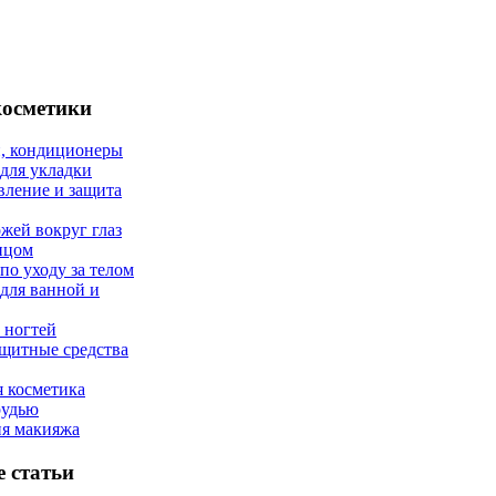
косметики
, кондиционеры
 для укладки
вление и защита
ожей вокруг глаз
лицом
по уходу за телом
 для ванной и
 ногтей
щитные средства
 косметика
рудью
ия макияжа
 статьи