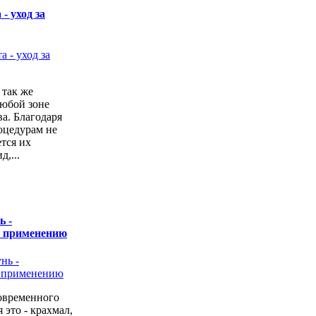
- уход за
 так же
любой зоне
а. Благодаря
оцедурам не
ется их
,...
ь -
о применению
овременного
 это - крахмал,