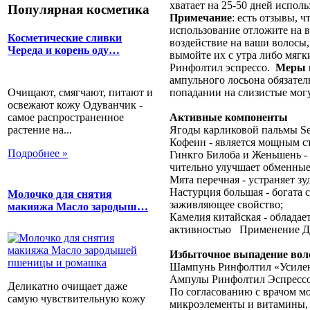
хватает на 25-50 дней испо­ль
Популярная косметика
Примечание
: есть отзывы, 
использование отложите на в
Косметические сливки
воздействие на ваши волосы,
Череда и корень оду…
вымойте их с утра либо мяг
Ринфолтил эспрессо.
Меры 
ампульного лосьона обязател
Очищают, смягчают, питают и
попадании на слизистые мог
освежают кожу Одуванчик -
самое распространенное
Активные компоненты
растение на...
Ягоды карликовой пальмы Ser
Кофе­ин - является мощным ст
Подробнее »
Гинкго Било­ба и Женьшень -
чительно улучшает обме­нные
Мята пере­чная - устраняет з
Насту­рция большая - богата
Молочко для снятия
заживляющее свойство;
макияжа Масло зародыш…
Каме­лия китайская - обла­д
активностью Применение Дл
Избыточное выпадение вол
Шампунь Ринфолтил «Усилен
Ампулы Ринфолтил Эспрессо
Деликатно очищает даже
По согласованию с врачом 
самую чувствительную кожу
микроэлементы и витамины, с