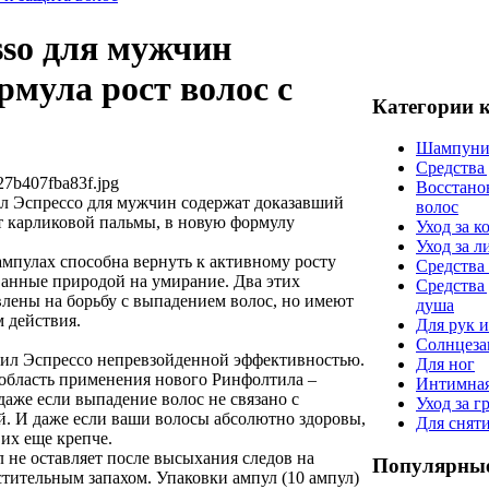
esso для мужчин
рмула рост волос с
Категории 
Шампуни
Средства
27b407fba83f.jpg
Восстано
 Эспрессо для мужчин содержат доказавший
волос
т карликовой пальмы, в новую формулу
Уход за к
Уход за 
мпулах способна вернуть к активному росту
Средства 
анные природой на умирание. Два этих
Средства
лены на борьбу с выпадением волос, но имеют
душа
 действия.
Для рук и
Солнцеза
ил Эспрессо непревзойденной эффективностью.
Для ног
область применения нового Ринфолтила –
Интимная
даже если выпадение волос не связано с
Уход за г
й. И даже если ваши волосы абсолютно здоровы,
Для снят
их еще крепче.
 не оставляет после высыхания следов на
Популярные
тительным запахом. Упа­ковки ампул (10 ампу­л)