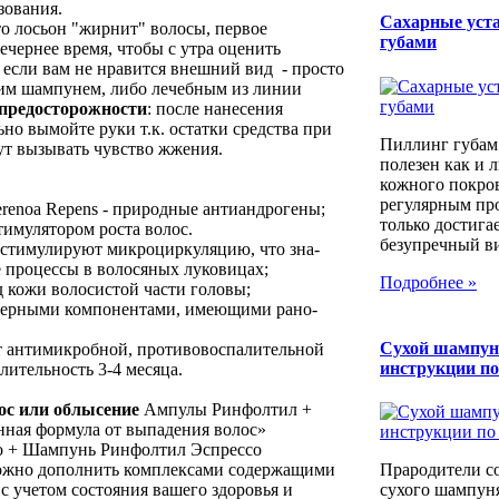
зования.
Сахарные уста 
что лосьон "жирнит" волосы, первое
губами
ечернее время, чтобы с утра оценить
 если вам не нравится внешний вид - просто
ким шампунем, либо лечебным из линии
предосторожности
: после нанесения
ьно вымойте руки т.к. остатки средства при
Пиллинг губам
ут вызывать чувство жжения.
полезен как и 
кожного покров
регулярным пр
enoa Repens - при­родные антиандрогены;
только достига
и­мулятором роста волос.
безупречный вид
 стиму­лируют микроциркуляцию, что зна­
 процессы в воло­сяных луковицах;
Подробнее »
уд кожи воло­систой части головы;
 серными компо­нентами, имеющими рано­
Сухой шампун
ает антимикробной, про­тивовоспалительной
инструкции п
ительность 3-4 месяца.
ос или облысение
Ампулы Ринфолтил +
ная формула от выпадения волос»
 + Шампунь Ринфолтил Эспрессо
можно дополнить комплексами содержащими
Прародители с
 учетом состояния вашего здоровья и
сухого шампуня