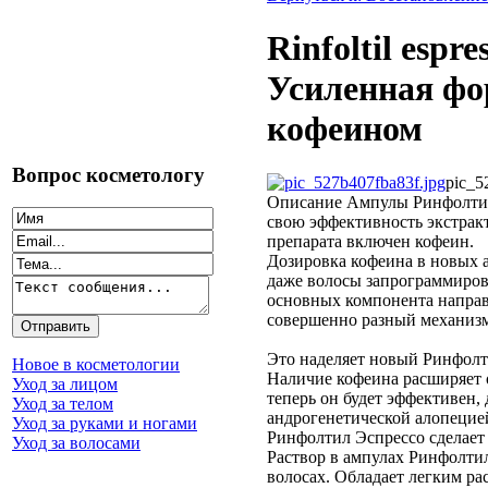
Rinfoltil espr
Усиленная фо
кофеином
Вопрос косметологу
pic_5
Описание
Ампулы Ринфолтил
свою эффективность экстрак
препарата включен кофеин.
Дозировка кофеина в новых а
даже волосы запрограммиров
основных компонента направ
совершенно разный механизм
Это наделяет новый Ринфолт
Новое в косметологии
Наличие кофеина расширяет 
Уход за лицом
теперь он будет эффективен, 
Уход за телом
андрогенетической алопецие
Уход за руками и ногами
Ринфолтил Эспрессо сделает 
Уход за волосами
Раствор в ампулах Ринфолтил
волосах. Обладает легким рас