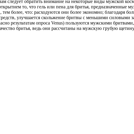
м следует обратить внимание на некоторые виды мужской косм
ткрытием то, что гель или пена для бритья, предназначенные м
тем более, что: расходуются они более экономно; благодаря бо
средств, улучшается скольжение бритвы с меньшими силовыми за
ласно результатам опроса Venus) пользуются мужскими бритвами,
чество бритья, ведь они рассчитаны на мужскую грубую щетину