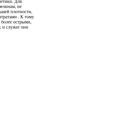
етики. Для
ужчинам, не
льшей плотности,
тратами . К тому
 более острыми,
, и служат они