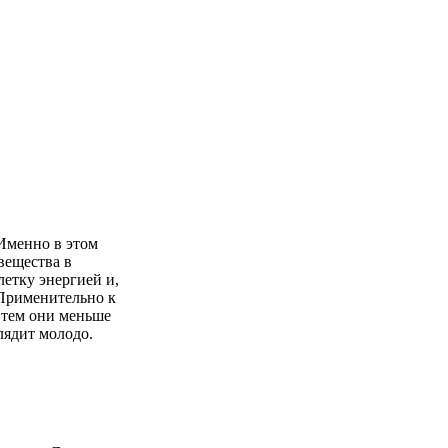
Именно в этом
вещества в
летку энергией и,
 Применительно к
 тем они меньше
лядит молодо.