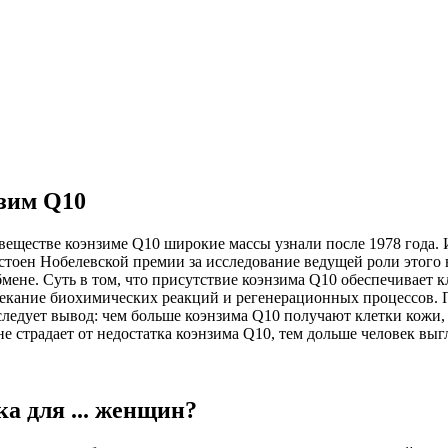
зим Q10
еществе коэнзиме Q10 широкие массы узнали после 1978 года. 
стоен Нобелевской премии за исследование ведущей роли этого 
мене. Суть в том, что присутствие коэнзима Q10 обеспечивает к
отекание биохимических реакций и регенерационных процессов.
следует вывод: чем больше коэнзима Q10 получают клетки кожи,
не страдает от недостатка коэнзима Q10, тем дольше человек выг
а для ... женщин?