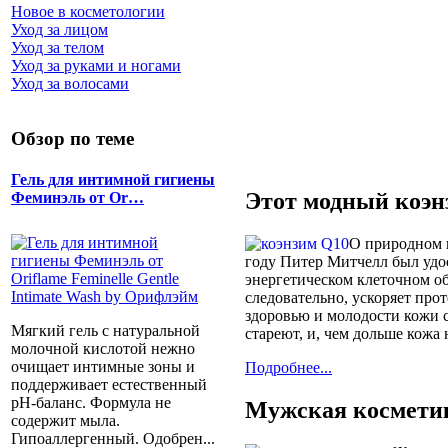
Новое в косметологии
Уход за лицом
Уход за телом
Уход за руками и ногами
Уход за волосами
Обзор по теме
Гель для интимной гигиены
Этот модный коэн
Феминэль от Or…
О природном в
году Питер Митчелл был удо
энергетическом клеточном об
следовательно, ускоряет пр
здоровью и молодости кожи 
Мягкий гель с натуральной
стареют, и, чем дольше кожа 
молочной кислотой нежно
очищает интимные зоны и
Подробнее...
поддерживает естественный
pH-баланс. Формула не
Мужская косметик
содержит мыла.
Гипоаллергенный. Одобрен...