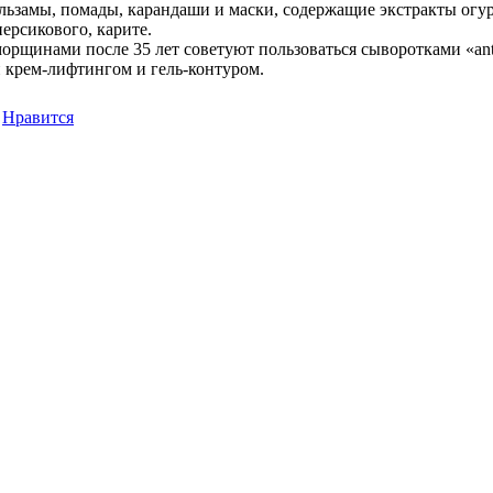
ьзамы, помады, карандаши и маски, содержащие экстракты огур
ерсикового, карите.
рщинами после 35 лет советуют пользоваться сыворотками «anti
и крем-лифтингом и гель-контуром.
Нравится