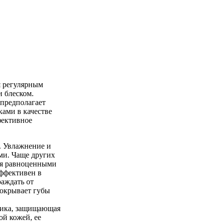
я регулярным
и блеском.
 предполагает
ами в качестве
фективное
. Увлажнение и
ами. Чаще других
тся равноценными
эффективен в
раждать от
покрывает губы
тика, защищающая
ой кожей, ее