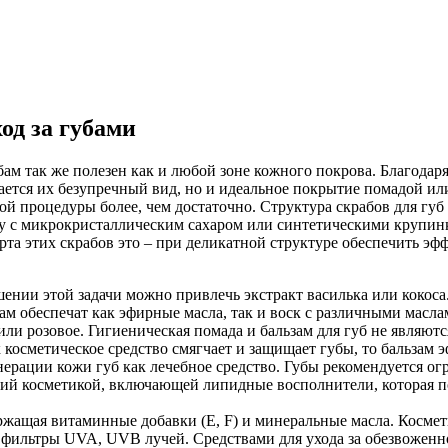
ход за губами
ам так же полезен как и любой зоне кожного покрова. Благодар
ается их безупречный вид, но и идеальное покрытие помадой ил
кой процедуры более, чем достаточно. Структура скрабов для губ
у с микрокристаллическим сахаром или синтетическими крупинк
рта этих скрабов это – при деликатной структуре обеспечить эф
ении этой задачи можно привлечь экстракт василька или кокоса
ам обеспечат как эфирные масла, так и воск с различными масл
ли розовое. Гигиеническая помада и бальзам для губ не являю
к косметическое средство смягчает и защищает губы, то бальзам 
ерации кожи губ как лечебное средство. Губы рекомендуется ог
ий косметикой, включающей липидные восполнители, которая 
ржащая витаминные добавки (E, F) и минеральные масла. Косме
 фильтры UVA, UVB лучей. Средствами для ухода за обезвоженн