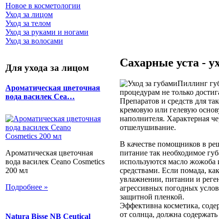
Новое в косметологии
Уход за лицом
Уход за телом
Уход за руками и ногами
Уход за волосами
Сахарные уста - у
Для ухода за лицом
Пиллинг губ
Ароматическая цветочная
процедурам не только достиг
вода василек Cea…
Препаратов и средств для та
кремовую или гелевую основ
наполнителя. Характерная че
отшелушивание.
В качестве помощников в реш
питание так необходимое губ
Ароматическая цветочная
используются масло жожоба и
вода василек Ceano Cosmetics
средствами. Если помада, ка
200 мл
увлажнении, питании и реген
Подробнее »
агрессивных погодных услов
защитной пленкой.
Эффективна косметика, соде
от солнца, должна содержать
Natura Bisse NB Ceutical