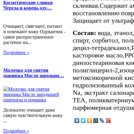
Косметические сливки
склеивая.Содержит 
Череда и корень оду…
восстановлению пов
Защищает от ультраф
Очищают, смягчают, питают
и освежают кожу Одуванчик -
Состав:
вода, этано
самое распространенное
спирт, сорбитол, пол
растение на...
децил-тетрадеканол,
Подробнее »
касторовое масло,PP
диизостеариновая ки
полиглицерил-2,изоце
Молочко для снятия
макияжа Масло зародыш…
метоксикоричной кис
гидролизованный кол
Na, экстракт салонар
ТЕА, поликватерниум
парфюмерная отдуш
Деликатно очищает даже
самую чувствительную кожу
...
Подробнее »