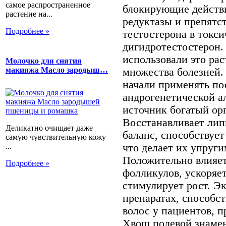
самое распространенное
блокирующие действи
растение на...
редуктазы и препят
Подробнее »
тестостерона в токс
дигидротестостерон.
использовали это рас
Молочко для снятия
макияжа Масло зародыш…
множества болезней.
начали применять по
андрогенетической а
источник богатый ор
Восстанавливает ли
Деликатно очищает даже
баланс, способствуе
самую чувствительную кожу
что делает их упруг
...
Положительно влияет
Подробнее »
фолликулов, ускоряет
стимулирует рост. Эк
препаратах, способс
волос у пациентов, 
Хвощ полевой знамен