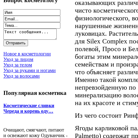
Вопрос косметологу
оказывающих различн
чисто косметического
физиологического, в
нарушенные жизненн
луковицах. Растител
для Silex Complex п
полевой, Просо и Бе
Новое в косметологии
богаты этим минерал
Уход за лицом
семействам и произр
Уход за телом
Уход за руками и ногами
что объясняет различ
Уход за волосами
Именно такой компле
непревзойденную по 
Популярная косметика
минерализацию волос
на их красоте и стим
Косметические сливки
Череда и корень оду…
Из чего состоит Рин
Ягоды карликовой па
Очищают, смягчают, питают
Palmetto) содержат 
и освежают кожу Одуванчик -