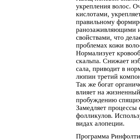
укрепления волос. О
кислотами, укрепляе
правильному формир
ранозаживляющими и
свойствами, что дел
проблемах кожи воло
Нормализует кровооб
скальпа. Снижает из
сала, приводит в но
люпин третий компон
Так же богат органи
влияет на жизненный
пробуждению спящих
Замедляет процессы 
фолликулов. Использ
видах алопеции.
Программа Ринфолти