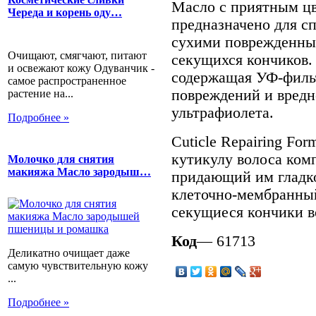
Масло с приятным ц
Череда и корень оду…
предназначено для с
сухими поврежденны
Очищают, смягчают, питают
секущихся кончиков.
и освежают кожу Одуванчик -
содержащая УФ-филь
самое распространенное
повреждений и вредн
растение на...
ультрафиолета.
Подробнее »
Cuticle Repairing Fo
кутикулу волоса ком
Молочко для снятия
макияжа Масло зародыш…
придающий им гладко
клеточно-мембранны
секущиеся кончики в
Код
— 61713
Деликатно очищает даже
самую чувствительную кожу
...
Подробнее »