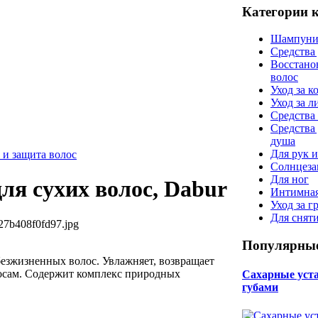
Категории 
Шампуни
Средства
Восстано
волос
Уход за к
Уход за 
Средства 
Средства
душа
Для рук и
 и защита волос
Солнцеза
Для ног
ля сухих волос, Dabur
Интимная
Уход за г
Для снят
27b408f0fd97.jpg
Популярные
безжизненных волос. Увлажняет, возвращает
осам. Содержит комплекс природных
Сахарные уста 
губами