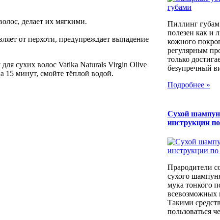
волос, делает их мягкими.
Пиллинг губам
полезен как и 
вляет от перхоти, предупреждает выпадение
кожного покров
регулярным пр
только достига
ля сухих волос Vatika Naturals Virgin Olive
безупречный вид
а 15 минут, смойте тёплой водой.
Подробнее »
Сухой шампун
инструкции п
Прародители с
сухого шампуня
мука тонкого п
всевозможных к
Такими средст
пользоваться че