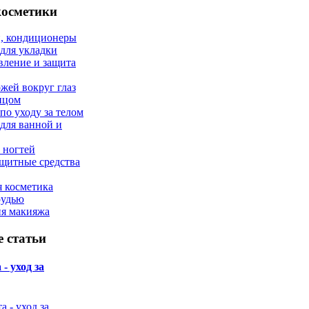
косметики
, кондиционеры
 для укладки
вление и защита
ожей вокруг глаз
лицом
по уходу за телом
 для ванной и
 ногтей
щитные средства
 косметика
рудью
ия макияжа
 статьи
- уход за