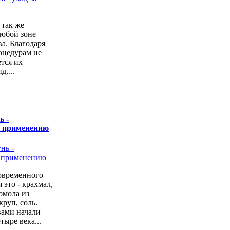
 так же
любой зоне
а. Благодаря
оцедурам не
ется их
,...
ь -
о применению
овременного
 это - крахмал,
омола из
руп, соль.
вами начали
тыре века...