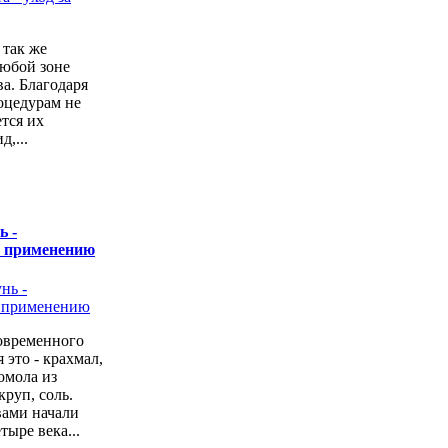
 так же
любой зоне
а. Благодаря
оцедурам не
ется их
,...
ь -
о применению
овременного
 это - крахмал,
омола из
руп, соль.
вами начали
тыре века...