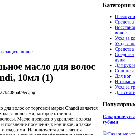
Категории 
Шампуни
Средства
Восстано
волос
Уход за к
Уход за 
Средства 
 и защита волос
Средства
душа
льное масло для волос
Для рук и
Солнцеза
di, 10мл (1)
Для ног
Интимная
Уход за г
527b4086a09ec.jpg
Для снят
Популярные
о для волос от торговой марки Chandi является
ода за волосами, которое отлично
Сахарные уста 
волосы. Масло прекрасно укрепляет волосы,
губами
 и появление посеченных кончиков, а также
 и гладкими. Используется для лечения