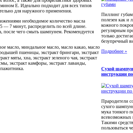
 волос, а также для профилактики здоровых
амином Е. Идеально подходит для всех типов
тельно для наружного применения.
Пиллинг губам
полезен как и 
ижениями необходимое количество масла
кожного покров
 5 — 7 минут, распределить по всей длине.
регулярным пр
са, после чего смыть шампунем. Рекомендуется
только достига
безупречный вид
вое масло, миндальное масло, масло какао, масло
Подробнее »
ародышей пшеницы, экстракт брингари, экстракт
ракт мяты, хна, экстракт зеленого чая, экстракт
смы, экстракт камфоры, экстракт лаванды,
т пажитника.
Сухой шампун
инструкции п
Прародители с
сухого шампуня
мука тонкого п
всевозможных к
Такими средст
пользоваться че