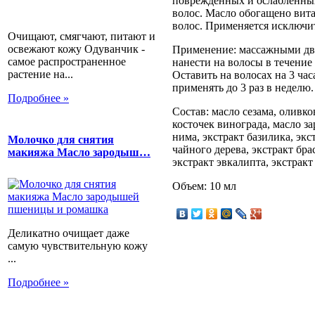
поврежденных и ослабленных
волос. Масло обогащено вит
волос. Применяется исключи
Очищают, смягчают, питают и
освежают кожу Одуванчик -
Применение: массажными дв
самое распространенное
нанести на волосы в течение
растение на...
Оставить на волосах на 3 ча
применять до 3 раз в неделю.
Подробнее »
Состав: масло сезама, оливко
косточек винограда, масло з
нима, экстракт базилика, экст
Молочко для снятия
чайного дерева, экстракт бра
макияжа Масло зародыш…
экстракт эвкалипта, экстрак
Объем: 10 мл
Деликатно очищает даже
самую чувствительную кожу
...
Подробнее »