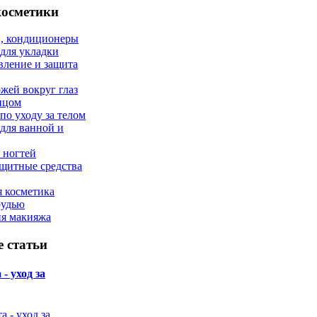
косметики
, кондиционеры
 для укладки
вление и защита
ожей вокруг глаз
лицом
по уходу за телом
 для ванной и
 ногтей
щитные средства
 косметика
рудью
ия макияжа
 статьи
- уход за