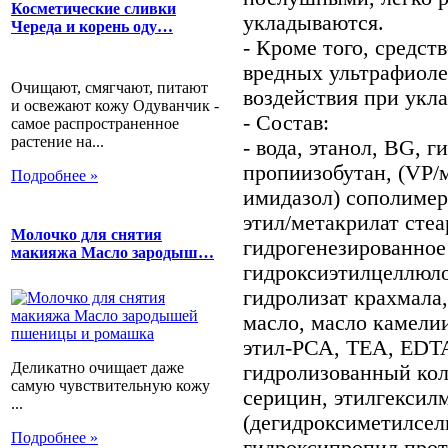
Косметические сливки
укладываются.
Череда и корень оду…
- Кроме того, средст
вредных ультрафиоле
Очищают, смягчают, питают
воздействия при укл
и освежают кожу Одуванчик -
- Состав:
самое распространенное
растение на...
- вода, этанол, BG, 
пропиизобутан, (VP/
Подробнее »
имидазол) сополимер
этил/метакрилат сте
Молочко для снятия
гидрогенезированное
макияжа Масло зародыш…
гидроксиэтилцеллюло
гидролизат крахмала
масло, масло камелии
этил-РСА, ТЕА, EDTA
Деликатно очищает даже
гидролизованный колл
самую чувствительную кожу
серицин, этилгексил
...
(дегидроксиметилсел
Подробнее »
гидроксипропил прот