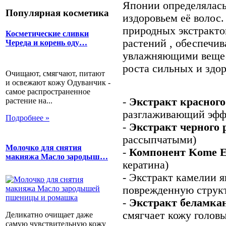
Японии определялась,
Популярная косметика
издоровьем её волос
природных экстракто
Косметические сливки
растений , обеспечи
Череда и корень оду…
увлажняющими вещес
роста сильных и здо
Очищают, смягчают, питают
и освежают кожу Одуванчик -
самое распространенное
-
Экстракт красного
растение на...
разглаживающий эфф
Подробнее »
-
Экстракт черного 
рассыпчатыми)
Молочко для снятия
-
Компонент Kome 
макияжа Масло зародыш…
кератина)
- Экстракт камелии я
поврежденную структ
-
Экстракт беламка
смягчает кожу головы
Деликатно очищает даже
самую чувствительную кожу