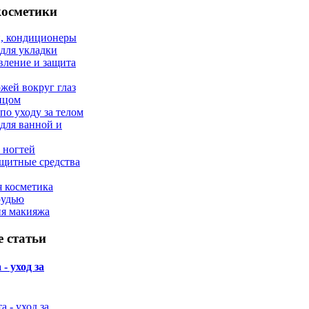
косметики
, кондиционеры
 для укладки
вление и защита
ожей вокруг глаз
лицом
по уходу за телом
 для ванной и
 ногтей
щитные средства
 косметика
рудью
ия макияжа
 статьи
- уход за