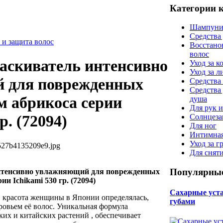
Категории 
Шампуни
Средства
 и защита волос
Восстано
волос
аскиватель интенсивно
Уход за к
Уход за 
 для поврежденных
Средства 
Средства
м абрикоса серии
душа
Для рук и
р. (72094)
Солнцеза
Для ног
Интимная
Уход за г
527b4135209e9.jpg
Для снят
Популярные
нтенсивно увлажняющий для поврежденных
ии Ichikami 530 гр. (72094)
Сахарные уста 
 красота женщины в Японии определялась,
губами
оровьем её волос. Уникальная формула
их и китайских растений , обеспечивает