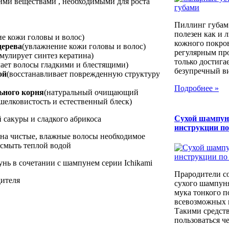
ми веществами , необходимыми для роста
Пиллинг губам
полезен как и 
е кожи головы и волос)
кожного покров
дерева
(увлажнение кожи головы и волос)
регулярным пр
имулирует синтез кератина)
только достига
лает волосы гладкими и блестящими)
безупречный вид
ой
(восстанавливает поврежденную структуру
Подробнее »
ьного корня
(натуральный очищающий
шелковистость и естественный блеск)
Сухой шампун
 сакуры и сладкого абрикоса
инструкции п
 на чистые, влажные волосы необходимое
 смыть теплой водой
нь в сочетании с шампунем серии Ichikami
Прародители с
дителя
сухого шампуня
мука тонкого п
всевозможных к
Такими средст
пользоваться че