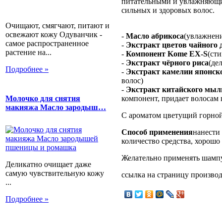
питательными и увлажняющи
сильных и здоровых волос.
Очищают, смягчают, питают и
освежают кожу Одуванчик -
-
Масло абрикоса
(увлажнени
самое распространенное
-
Экстракт цветов чайного 
растение на...
-
Компонент Kome EX-S
(ст
-
Экстракт чёрного риса
(де
Подробнее »
-
Экстракт камелии японск
волос)
-
Экстракт китайского мыл
компонент, придает волосам 
Молочко для снятия
макияжа Масло зародыш…
С ароматом цветущий горной
Способ применения
нанести
количество средства, хорошо
Желательно применять шампу
Деликатно очищает даже
самую чувствительную кожу
ссылка на страницу произво
...
Подробнее »