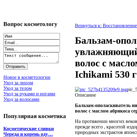
Вопрос косметологу
Вернуться к: Восстановление
Бальзам-опол
увлажняющий
волос с масло
Ichikami 530 г
Новое в косметологии
Уход за лицом
Уход за телом
pic_
Уход за руками и ногами
Описание
Уход за волосами
Бальзам-ополаскиватель и
волос с маслом абрикоса сер
Популярная косметика
На протяжении многих веков
прежде всего , красотой изд
Косметические сливки
природных экстрактов японск
Череда и корень оду…