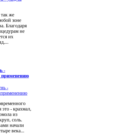
 так же
любой зоне
а. Благодаря
оцедурам не
ется их
,...
ь -
о применению
овременного
 это - крахмал,
омола из
руп, соль.
вами начали
тыре века...