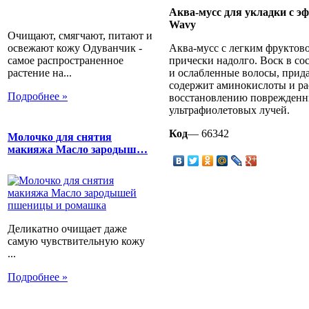
Аква-мусс для укладки с эф
Wavy
Очищают, смягчают, питают и
освежают кожу Одуванчик -
Аква-мусс с легким фруктов
самое распространенное
прически надолго. Воск в со
растение на...
и ослабленные волосы, прида
содержит аминокислоты и р
Подробнее »
восстановлению поврежденны
ультрафиолетовых лучей.
Код
— 66342
Молочко для снятия
макияжа Масло зародыш…
Деликатно очищает даже
самую чувствительную кожу
...
Подробнее »