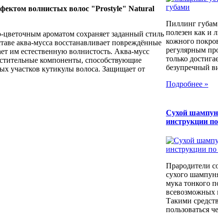
фектом волнистых волос "Prostyle" Natural
Пиллинг губам
полезен как и 
о-цветочным ароматом сохраняет заданный стиль
кожного покров
ставе аква-мусса восстанавливает повреждённые
регулярным пр
ет им естественную волнистость. Аква-мусс
только достига
астительные компоненты, способствующие
безупречный вид
х участков кутикулы волоса. Защищает от
Подробнее »
Сухой шампун
инструкции п
Прародители с
сухого шампуня
мука тонкого п
всевозможных к
Такими средст
пользоваться че