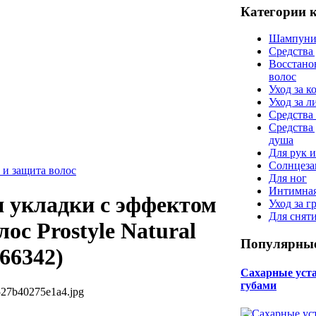
Категории 
Шампуни
Средства
Восстано
волос
Уход за к
Уход за 
Средства 
Средства
душа
Для рук и
Солнцеза
 и защита волос
Для ног
Интимная
я укладки с эффектом
Уход за г
Для снят
ос Prostyle Natural
Популярные
(66342)
Сахарные уста 
губами
527b40275e1a4.jpg