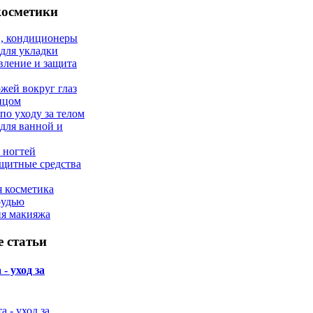
косметики
, кондиционеры
 для укладки
вление и защита
ожей вокруг глаз
лицом
по уходу за телом
 для ванной и
 ногтей
щитные средства
 косметика
рудью
ия макияжа
 статьи
- уход за