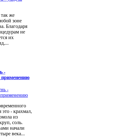
 так же
любой зоне
а. Благодаря
оцедурам не
ется их
,...
ь -
о применению
овременного
 это - крахмал,
омола из
руп, соль.
вами начали
тыре века...