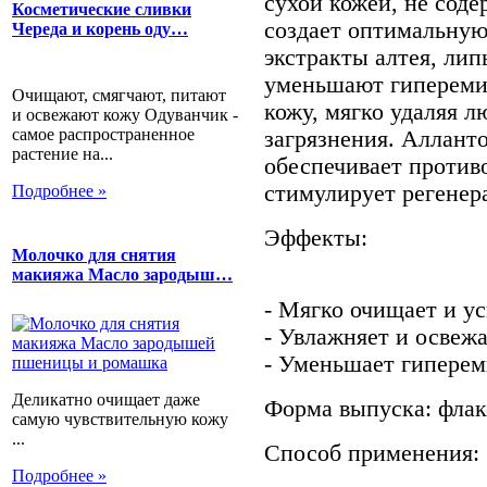
сухой кожей, не сод
Косметические сливки
создает оптимальную
Череда и корень оду…
экстракты алтея, ли
уменьшают гипереми
Очищают, смягчают, питают
кожу, мягко удаляя 
и освежают кожу Одуванчик -
самое распространенное
загрязнения. Аллант
растение на...
обеспечивает против
стимулирует регенер
Подробнее »
Эффекты:
Молочко для снятия
макияжа Масло зародыш…
- Мягко очищает и у
- Увлажняет и освежа
- Уменьшает гипере
Деликатно очищает даже
Форма выпуска: флако
самую чувствительную кожу
...
Способ применения:
Подробнее »