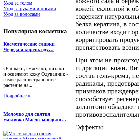
кожного сала и бере
Уход за телом
кожей, склонной к о
Уход за руками и ногами
Уход за волосами
содержит натуральн
белка кератина, в со
Популярная косметика
количестве входит ор
корригировать проду
Косметические сливки
препятствовать возн
Череда и корень оду…
При этом не происхо
гидратации кожи. Ви
Очищают, смягчают, питают
и освежают кожу Одуванчик -
состав гель-крема, 
самое распространенное
радикалы, предотвра
растение на...
признаков преждевре
Подробнее »
способствует регенер
аллантоин обладают
противовоспалитель
Молочко для снятия
макияжа Масло зародыш…
Эффекты: