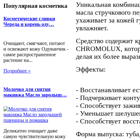
Уникальная комбинац
Популярная косметика
масла стручкового пе
Косметические сливки
ухаживает за кожей г
Череда и корень оду…
увлажняет.
Средство содержит к
Очищают, смягчают, питают
CHROMOLUX, которы
и освежают кожу Одуванчик -
самое распространенное
делая их более выра
растение на...
Эффекты:
Подробнее »
- Восстанавливает ес
Молочко для снятия
макияжа Масло зародыш…
- Подчеркивает конту
- Способствует заж
- Уменьшает шелуше
- Способствует восст
Деликатно очищает даже
Форма выпуска: туба,
самую чувствительную кожу