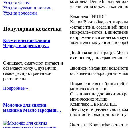
комплекс Dermafill для запо
Уход за телом
увеличения объема тканей п
Уход за руками и ногами
Уход за волосами
Комплекс INHIBIT
Natura Bisse обладает мир
-октапептид, созданный при
Популярная косметика
микроэлементов. Единственн
напряжение мимической муску
Косметические сливки
значительных успехов в бор
Череда и корень оду…
Двойная концентрация (40%
октапептида по сравнению с 
Очищают, смягчают, питают и
освежают кожу Одуванчик -
Двойной механизм воздейств
самое распространенное
ослабления сокращений мим
растение на...
Подавление выработки нейр
Подробнее »
мимических мышц.
Ограничение доставки микро
мимических мышц.
Комплекс DERMAFILL
Молочко для снятия
Действует в разных слоях ко
макияжа Масло зародыш…
плотности, эластичности и 
Экстракт Kombucha: естеств