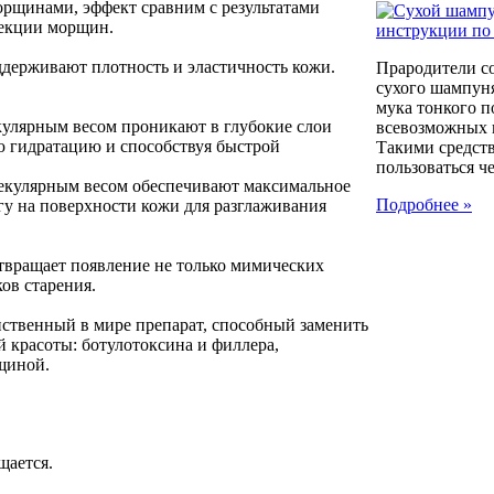
рщинами, эффект сравним с результатами
екции морщин.
держивают плотность и эластичность кожи.
Прародители с
сухого шампуня
мука тонкого п
улярным весом проникают в глубокие слои
всевозможных к
ю гидратацию и способствуя быстрой
Такими средст
пользоваться че
екулярным весом обеспечивают максимальное
Подробнее »
гу на поверхности кожи для разглаживания
ращает появление не только мимических
ов старения.
твенный в мире препарат, способный заменить
й красоты: ботулотоксина и филлера,
щиной.
щается.