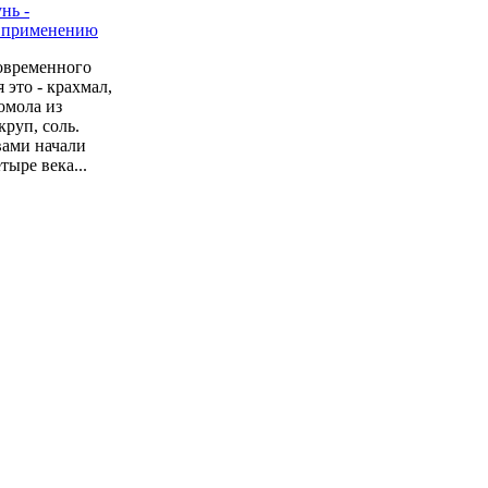
овременного
 это - крахмал,
омола из
руп, соль.
вами начали
тыре века...