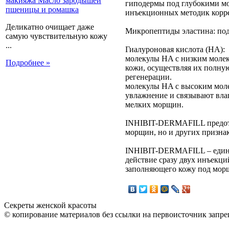
гиподермы под глубокими мо
инъекционных методик корр
Деликатно очищает даже
Микропептиды эластина: под
самую чувствительную кожу
...
Гиалуроновая кислота (HA):
молекулы HA с низким молек
Подробнее »
кожи, осуществляя их полну
регенерации.
молекулы HA с высоким мол
увлажнение и связывают вла
мелких морщин.
INHIBIT-DERMAFILL предотв
морщин, но и других признак
INHIBIT-DERMAFILL – единс
действие сразу двух инъекци
заполняющего кожу под мор
Секреты женской красоты
© копирование материалов без ссылки на первоисточник запре