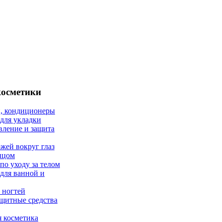
косметики
, кондиционеры
 для укладки
вление и защита
ожей вокруг глаз
лицом
по уходу за телом
 для ванной и
 ногтей
щитные средства
 косметика