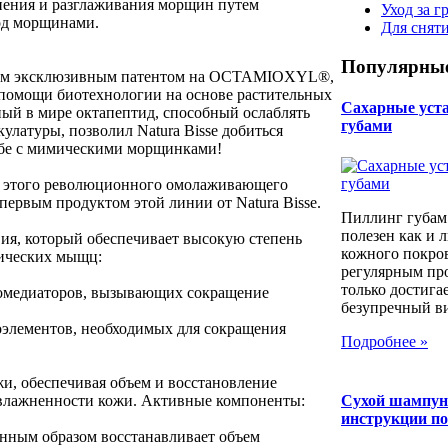
лнения и разглаживания морщин путем
Уход за г
од морщинами.
Для снят
Популярные
овым эксклюзивным патентом на OCTAMIOXYL®,
 помощи биотехнологии на основе растительных
Сахарные уста 
ый в мире октапептид, способный ослаблять
губами
латуры, позволил Natura Bisse добиться
ьбе с мимическими морщинками!
) этого революционного омолаживающего
первым продуктом этой линии от Natura Bisse.
Пиллинг губам
полезен как и 
ия, который обеспечивает высокую степень
кожного покров
ических мыщц:
регулярным пр
только достига
омедиаторов, вызывающих сокращение
безупречный вид
элементов, необходимых для сокращения
Подробнее »
жи, обеспечивая объем и восстановление
увлажненности кожи. Активные компоненты:
Сухой шампун
инструкции п
енным образом восстанавливает объем