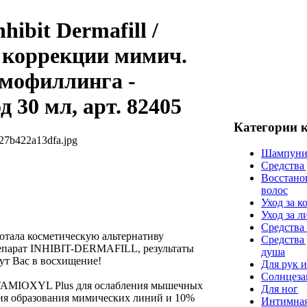
nhibit Dermafill /
 коррекции мимич.
мофиллинга -
 30 мл, арт. 82405
Категории 
27b422a13dfa.jpg
Шампуни
Средства
Восстано
волос
Уход за к
Уход за 
Средства 
ботала косметическую альтернативу
Средства
епарат INHIBIT-DERMAFILL, результаты
душа
ут Вас в восхищение!
Для рук и
Солнцеза
CTAMIOXYL Plus для ослабления мышечных
Для ног
ия образования мимических линий и 10%
Интимная