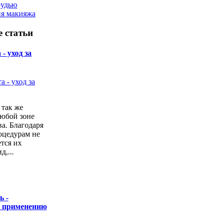
рудью
ия макияжа
 статьи
- уход за
 так же
любой зоне
а. Благодаря
оцедурам не
ется их
,...
ь -
о применению