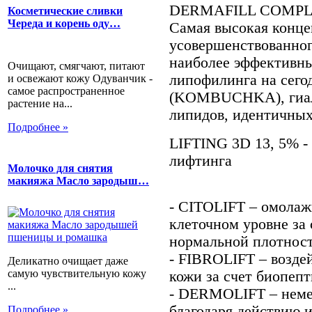
DERMAFILL COMPLE
Косметические сливки
Череда и корень оду…
Самая высокая конце
усовершенствованног
наиболее эффективны
Очищают, смягчают, питают
липофилинга на сего
и освежают кожу Одуванчик -
самое распространенное
(KOMBUCHKA), гиалу
растение на...
липидов, идентичных
Подробнее »
LIFTING 3D 13, 5% -
лифтинга
Молочко для снятия
макияжа Масло зародыш…
- CITOLIFT – омола
клеточном уровне за 
нормальной плотност
- FIBROLIFT – возде
Деликатно очищает даже
самую чувствительную кожу
кожи за счет биопепт
...
- DERMOLIFT – неме
благодаря действию 
Подробнее »