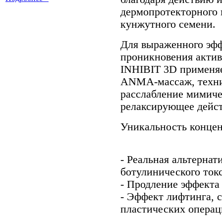
дермопротекторного 
кунжутного семени.
Для выраженного эфф
проникновения актив
INHIBIT 3D применя
АNMA-массаж, техник
расслабление мимич
релаксирующее дейст
Уникальность концен
- Реальная альтерна
ботулинического ток
- Продление эффекта
- Эффект лифтинга, 
пластических опера