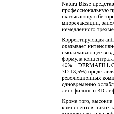
Natura Bisse предста
профессиональную п
оказывающую беспре
миорелаксации, зап
немедленного трехме
Корректирующая anti
оказывает интенсивн
омолаживающее возд
формула концентра
40% + DERMAFILL C
3D 13,5%) представля
революционных комп
одновременно ослаб
липофилинг и 3D ли
Кроме того, высокие
компонентов, таких 
аминокислоты в своб