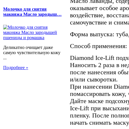
Масло лаванды, содер
оказывает особое ар
Молочко для снятия
воздействие, восста
макияжа Масло зародыш…
самочувствие и сним
Форма выпуска: туба,
Способ применения:
Деликатно очищает даже
самую чувствительную кожу
Diamond Ice-Lift под
...
Наносить 2 раза в н
Подробнее »
после нанесения обы
и/или сыворотки.
При нанесении Diamo
помассировать кожу, 
Дайте маске подсохн
Ice-Lift при высыхан
пленку. После полно
начать снимать маску