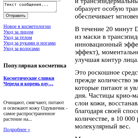
и трансэпидермальны
образует особую тра
обеспечивает мгнове
Новое в косметологии
В течение 20 минут D
Уход за лицом
из маски в трансэпи
Уход за телом
Уход за руками и ногами
инновационный эффе
Уход за волосами
эффект), моментально
улучшая контур лица
Популярная косметика
Это роскошное средс
Косметические сливки
прежде количество 
Череда и корень оду…
которые питают и ув
дня. Частицы крио-м
слои кожи, восстана
Очищают, смягчают, питают
и освежают кожу Одуванчик -
благодаря своей спос
самое распространенное
количестве, в 10 00
растение на...
молекулярный вес.
Подробнее »