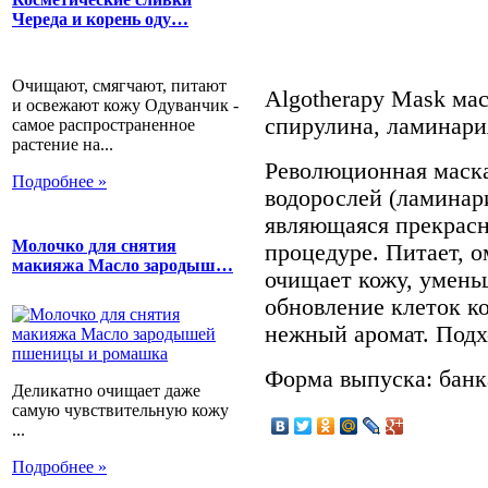
Череда и корень оду…
Очищают, смягчают, питают
Algotherapy Mask мас
и освежают кожу Одуванчик -
спирулина, ламинари
самое распространенное
растение на...
Революционная маска
Подробнее »
водорослей (ламинари
являющаяся прекрас
Молочко для снятия
процедуре. Питает, о
макияжа Масло зародыш…
очищает кожу, умень
обновление клеток к
нежный аромат. Подх
Форма выпуска: банка
Деликатно очищает даже
самую чувствительную кожу
...
Подробнее »