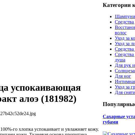
Категории 
Шампуни
Средства
Восстано
волос
Уход за к
Уход за 
Средства 
Средства
душа
Для рук и
Солнцеза
Для ног
Интимная
ца успокаивающая
Уход за г
Для снят
ракт алоэ (181982)
Популярные
527b42c52de24.jpg
Сахарные уста 
губами
 100%-го хлопка успокаивает и увлажняет кожу.
 типами кожи. Тканевая основа пропитана