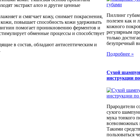
входят экстракт алоэ и другие ценные
Пиллинг губам
лажняет и смягчает кожу, снимает покраснения,
полезен как и 
 кожи, повышает способность кожи удерживать
кожного покров
 лигнин помогает проникновению ферментов и
регулярным пр
 стимулирует обменные процессы и способствует
только достига
безупречный вид
дящие в состав, обладают антисептическим и
.
Подробнее »
Сухой шампун
инструкции п
Прародители с
сухого шампуня
мука тонкого п
всевозможных к
Такими средст
пользоваться че