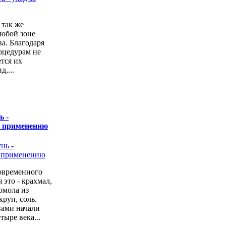
 так же
любой зоне
а. Благодаря
оцедурам не
ется их
,...
ь -
о применению
овременного
 это - крахмал,
омола из
руп, соль.
вами начали
тыре века...