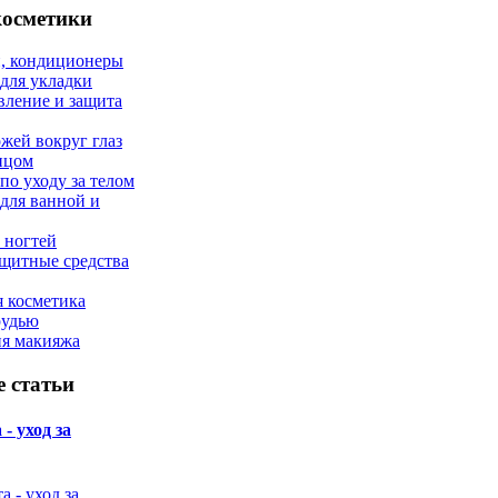
косметики
, кондиционеры
 для укладки
вление и защита
ожей вокруг глаз
лицом
по уходу за телом
 для ванной и
 ногтей
щитные средства
 косметика
рудью
ия макияжа
 статьи
- уход за