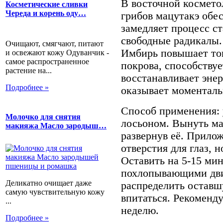
В восточной косметол
Косметические сливки
Череда и корень оду…
грибов мацутакэ обе
замедляет процесс с
свободные радикалы.
Очищают, смягчают, питают
Имбирь повышает тон
и освежают кожу Одуванчик -
самое распространенное
покрова, способствуе
растение на...
восстанавливает энер
Подробнее »
оказывает моментал
Способ применения: 
Молочко для снятия
лосьоном. Вынуть ма
макияжа Масло зародыш…
развернув её. Прилож
отверстия для глаз, н
Оставить на 5-15 мин
похлопывающими дв
Деликатно очищает даже
распределить оставш
самую чувствительную кожу
впитаться. Рекоменду
...
неделю.
Подробнее »