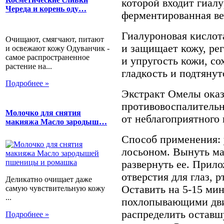
которой входит гиалу
Череда и корень оду…
ферментированная ве
Гиалуроновая кислота
Очищают, смягчают, питают
и защищает кожу, рег
и освежают кожу Одуванчик -
самое распространенное
и упругость кожи, с
растение на...
гладкость и подтянут
Подробнее »
Экстракт Омелы ока
противовоспалительн
Молочко для снятия
от неблагоприятного
макияжа Масло зародыш…
Способ применения: 
лосьоном. Вынуть ма
развернуть ее. Прило
отверстия для глаз, р
Деликатно очищает даже
Оставить на 5-15 мин
самую чувствительную кожу
...
похлопывающими дв
распределить оставш
Подробнее »