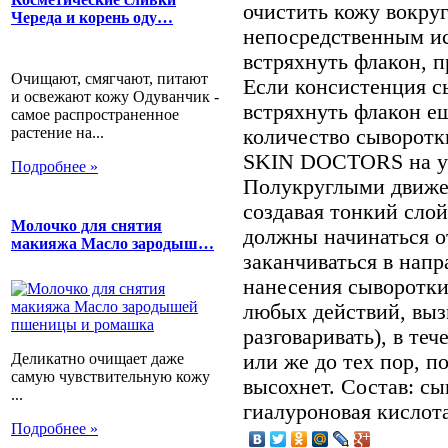
очистить кожу вокруг
Череда и корень оду…
непосредственным ис
встряхнуть флакон, п
Очищают, смягчают, питают
Если консистенция с
и освежают кожу Одуванчик -
встряхнуть флакон е
самое распространенное
растение на...
количество сыворотк
SKIN DOCTORS на ук
Подробнее »
Полукруглыми движе
создавая тонкий сло
Молочко для снятия
должны начинаться от
макияжа Масло зародыш…
заканчиваться в напр
нанесения сыворотки
любых действий, вы
разговаривать), в те
или же до тех пор, п
Деликатно очищает даже
самую чувствительную кожу
высохнет. Состав: с
...
гиалуроновая кислота
Подробнее »