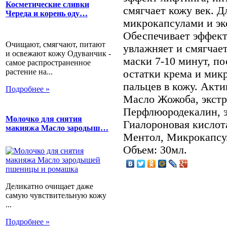
Косметические сливки
смягчает кожу век. 
Череда и корень оду…
микрокапсулами и эк
Обеспечивает эффект
Очищают, смягчают, питают
увлажняет и смягчае
и освежают кожу Одуванчик -
маски 7-10 минут, п
самое распространенное
растение на...
остатки крема и мик
пальцев в кожу. Акт
Подробнее »
Масло Жожоба, экстр
Перфлюородекалин, э
Молочко для снятия
Гиалороновая кислот
макияжа Масло зародыш…
Ментол, Микрокапсу
Объем: 30мл.
Деликатно очищает даже
самую чувствительную кожу
...
Подробнее »