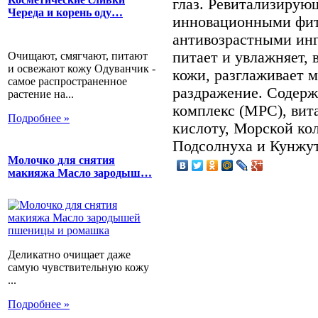
глаз. Ревитализирую
Череда и корень оду…
инновационными фит
антивозрастными ин
питает и увлажняет, 
Очищают, смягчают, питают
и освежают кожу Одуванчик -
кожи, разглаживает 
самое распространенное
раздражение. Содер
растение на...
комплекс (МРС), вит
Подробнее »
кислоту, Морской ко
Подсолнуха и Кунжут
Молочко для снятия
макияжа Масло зародыш…
Деликатно очищает даже
самую чувствительную кожу
...
Подробнее »