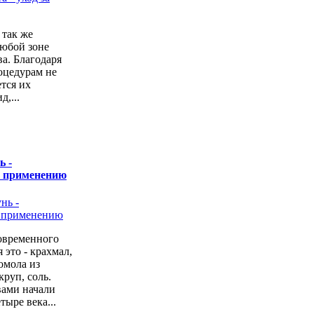
 так же
любой зоне
а. Благодаря
оцедурам не
ется их
,...
ь -
о применению
овременного
 это - крахмал,
омола из
руп, соль.
вами начали
тыре века...