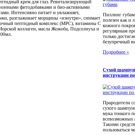
птидный крем для глаз. Ревитализирующий
ационными фитодобавками и био-активными
ами. Интенсивно питает и увлажняет,
Пиллинг губам
кожи, разглаживает морщины «изнутри», снимает
полезен как и 
лочный пептидный комплекс (МРС), витамины С
кожного покров
Морской коллаген, масла Жожоба, Подсолнуха и
регулярным пр
100мл.
только достига
безупречный вид
Подробнее »
Сухой шампун
инструкции п
Прародители с
сухого шампуня
мука тонкого п
всевозможных к
Такими средст
пользоваться че