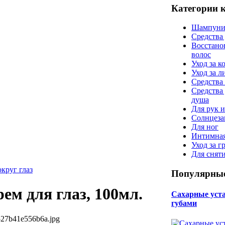
Категории 
Шампуни
Средства
Восстано
волос
Уход за к
Уход за 
Средства 
Средства
душа
Для рук и
Солнцеза
Для ног
Интимная
Уход за г
Для снят
округ глаз
Популярные
ем для глаз, 100мл.
Сахарные уста 
губами
527b41e556b6a.jpg