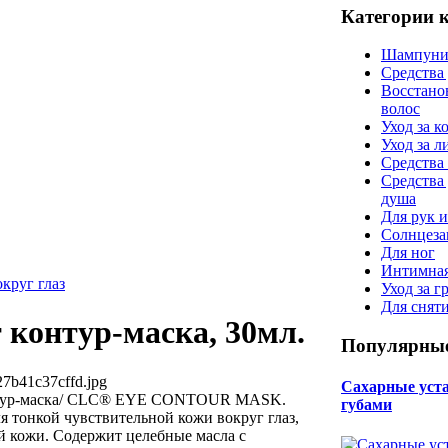
Категории 
Шампуни
Средства
Восстано
волос
Уход за к
Уход за 
Средства 
Средства
душа
Для рук и
Солнцеза
Для ног
Интимная
округ глаз
Уход за г
Для снят
 контур-маска, 30мл.
Популярные
27b41c37cffd.jpg
Сахарные уста 
нтур-маска/ CLC® EYE CONTOUR MASK.
губами
я тонкой чувствительной кожи вокруг глаз,
й кожи. Содержит целебные масла с