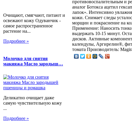
противовоспалительным и р
аналог Ботокса ацетил гекс
лапок». Интенсивно увлажня
Очищают, смягчают, питают и
кожи. Снимает следы устало
освежают кожу Одуванчик -
морщин и покраснение на ко
самое распространенное
Применение: Наносить тонким
растение на...
выдержать 10-15 минут. Ост
дисков. Активные компоненты
Подробнее »
календулы, Аргирелин®, фито
томата Производитель: Magir
Молочко для снятия
макияжа Масло зародыш…
Деликатно очищает даже
самую чувствительную кожу
...
Подробнее »