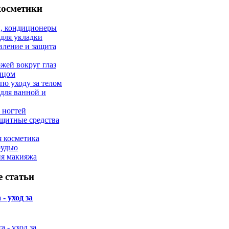
косметики
, кондиционеры
 для укладки
вление и защита
ожей вокруг глаз
лицом
по уходу за телом
 для ванной и
 ногтей
щитные средства
 косметика
рудью
ия макияжа
 статьи
- уход за