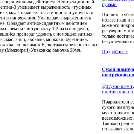
егенерирующим действием. Неинъекционный
апептид-3 уменьшает выраженность «гусиных
ет кожу. Повышает эластичность и упругость
Пиллинг губам
сти и напряжения. Уменьшает выраженность
полезен как и 
же. Обладает антиоксидантным действием.
кожного покров
 слоем на чистую кожу 1-2 раза в неделю,
регулярным пр
авшийся препарат удалить с помощью ватных
только достига
: масла ши, авокадо, моркови, бурачника,
безупречный вид
-сквален, витамин Е, экстракты зеленого чая и
ay (Мэджирей) Упаковка: баночка 30мл.
Подробнее »
Сухой шампун
инструкции п
Прародители с
сухого шампуня
мука тонкого п
всевозможных к
Такими средст
пользоваться че