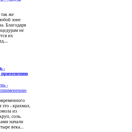
 так же
любой зоне
а. Благодаря
оцедурам не
ется их
,...
ь -
о применению
овременного
 это - крахмал,
омола из
руп, соль.
вами начали
тыре века...