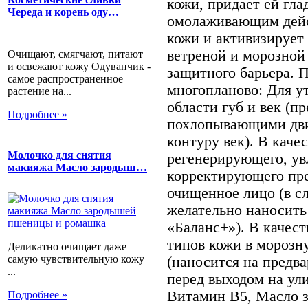
кожи, придает ей гла
Череда и корень оду…
омолаживающим дейс
кожи и активизирует
ветреной и морозной
Очищают, смягчают, питают
и освежают кожу Одуванчик -
защитного барьера. 
самое распространенное
многопланово: Для ут
растение на...
области губ и век (п
Подробнее »
похлопывающими дв
контуру век). В каче
Молочко для снятия
регенерирующего, у
макияжа Масло зародыш…
корректирующего пре
очищенное лицо (в с
желательно наносит
«Баланс+»). В качест
типов кожи в морозн
Деликатно очищает даже
самую чувствительную кожу
(наносится на предв
...
перед выходом на ул
Витамин В5, Масло 
Подробнее »