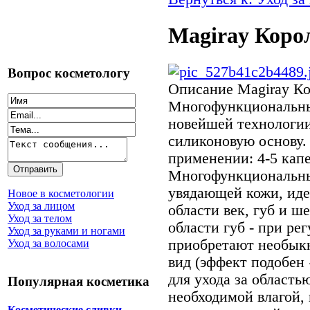
Magiray Корол
Вопрос косметологу
Описание
Magiray Кор
Многофункциональны
новейшей технологи
силиконовую основу.
применении: 4-5 капе
Многофункциональны
увядающей кожи, иде
Новое в косметологии
Уход за лицом
области век, губ и ш
Уход за телом
области губ - при ре
Уход за руками и ногами
приобретают необык
Уход за волосами
вид (эффект подобен
для ухода за область
Популярная косметика
необходимой влагой,
Косметические сливки