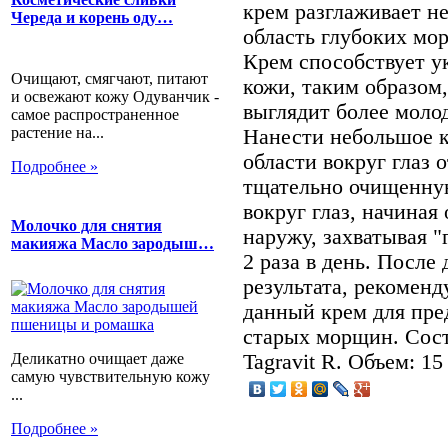
крем разглаживает н
Череда и корень оду…
область глубоких мо
Крем способствует 
Очищают, смягчают, питают
кожи, таким образом
и освежают кожу Одуванчик -
выглядит более моло
самое распространенное
растение на...
Нанести небольшое к
области вокруг глаз
Подробнее »
тщательно очищенну
вокруг глаз, начиная
Молочко для снятия
наружу, захватывая 
макияжа Масло зародыш…
2 раза в день. После
результата, рекоменд
данный крем для пре
старых морщин. Соста
Tagravit R. Объем: 15
Деликатно очищает даже
самую чувствительную кожу
...
Подробнее »