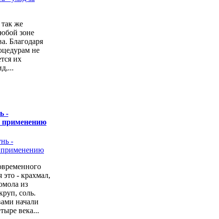
 так же
любой зоне
а. Благодаря
оцедурам не
ется их
,...
ь -
о применению
овременного
 это - крахмал,
омола из
руп, соль.
вами начали
тыре века...