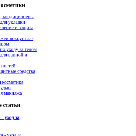
косметики
, кондиционеры
 для укладки
вление и защита
ожей вокруг глаз
лицом
по уходу за телом
 для ванной и
 ногтей
щитные средства
 косметика
рудью
ия макияжа
 статьи
- уход за