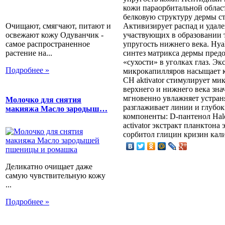
кожи параорбитальной облас
белковую структуру дермы ст
Очищают, смягчают, питают и
Активизирует распад и удал
освежают кожу Одуванчик -
участвующих в образовании 
самое распространенное
упругость нижнего века. Hya
растение на...
синтез матрикса дермы пред
«сухости» в уголках глаз. Э
Подробнее »
микрокапилляров насыщает 
CH aktivator стимулирует м
верхнего и нижнего века зна
мгновенно увлажняет устран
Молочко для снятия
разглаживает линии и глубо
макияжа Масло зародыш…
компоненты: D-пантенол Hal
activator экстракт планктон
сорбитол глицин кризин кал
Деликатно очищает даже
самую чувствительную кожу
...
Подробнее »