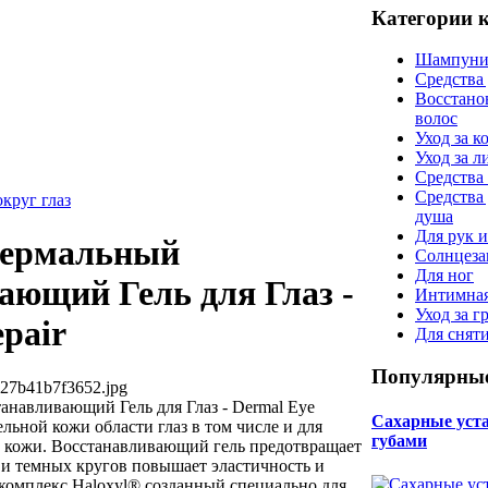
Категории 
Шампуни
Средства
Восстано
волос
Уход за к
Уход за 
Средства 
Средства
округ глаз
душа
Для рук и
 Дермальный
Солнцеза
Для ног
ающий Гель для Глаз -
Интимная
Уход за г
pair
Для снят
Популярные
527b41b7f3652.jpg
навливающий Гель для Глаз - Dermal Eye
Сахарные уста 
льной кожи области глаз в том числе и для
губами
 кожи. Восстанавливающий гель предотвращает
 и темных кругов повышает эластичность и
комплекс Haloxyl® созданный специально для