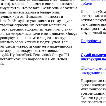
ти эффективно обновляет и восстанавливает
имулируя синтез волокон коллагена и эластина.
Пиллинг губам
ение пигментов железа и билирубина
полезен как и 
темных кругов. Повышает плотность и
кожного покров
luronPur® глубоко увлажняет и стимулирует
регулярным пр
отвращая образование сеточки морщинок
только достига
кстракт красных водорослей укрепляет стенки
безупречный вид
клетки микроэлементами и витаминами. Omega
икроциркуляцию и лимфоток делая контур
Подробнее »
чительно более четким и подтянутым. Гель
яет следы усталости снимает напряженность
кие морщины вокруг глаз. Активные
oxyl® HyaluronPur® Pentavitin® Omega CH
Сухой шампун
а экстракт красных водорослей D-пантенол
инструкции п
ий.
Прародители с
сухого шампуня
мука тонкого п
всевозможных к
Такими средст
пользоваться че