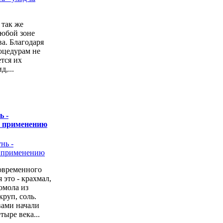
 так же
любой зоне
а. Благодаря
оцедурам не
ется их
,...
ь -
о применению
овременного
 это - крахмал,
омола из
руп, соль.
вами начали
тыре века...