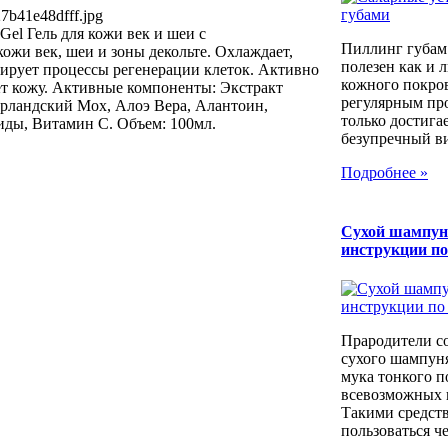
7b41e48dfff.jpg
el Гель для кожи век и шеи с
Пиллинг губам
кожи век, шеи и зоны декольте. Охлаждает,
полезен как и 
лирует процессы регенерации клеток. Активно
кожного покров
ет кожу. Активные компоненты: Экстракт
регулярным пр
Ирландский Мох, Алоэ Вера, Алантоин,
только достига
ды, Витамин С. Объем: 100мл.
безупречный вид
Подробнее »
Сухой шампун
инструкции п
Прародители с
сухого шампуня
мука тонкого п
всевозможных к
Такими средст
пользоваться че