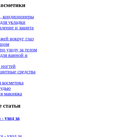
косметики
, кондиционеры
 для укладки
вление и защита
ожей вокруг глаз
лицом
по уходу за телом
 для ванной и
 ногтей
щитные средства
 косметика
рудью
ия макияжа
 статьи
- уход за