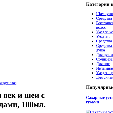
Категории 
Шампуни
Средства
Восстано
волос
Уход за к
Уход за 
Средства 
Средства
душа
Для рук и
Солнцеза
Для ног
Интимная
Уход за г
Для снят
округ глаз
Популярные
 век и шеи с
Сахарные уста 
губами
дами, 100мл.