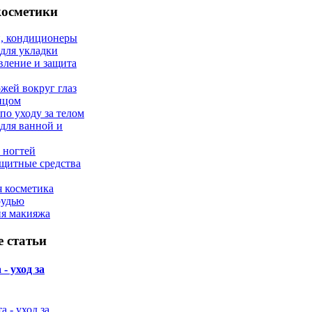
косметики
, кондиционеры
 для укладки
вление и защита
ожей вокруг глаз
лицом
по уходу за телом
 для ванной и
 ногтей
щитные средства
 косметика
рудью
ия макияжа
 статьи
- уход за