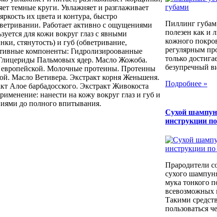
ляет темные круги. Увлажняет и разглаживает
яркость их цвета и контура, быстро
Пиллинг губам
бветривании. Работает активно с ощущениями
полезен как и 
зуется для кожи вокруг глаз с явными
кожного покров
нки, стянутость) и губ (обветривание,
регулярным пр
ктивные компоненты: Гидролизироованные
только достига
Глицериды Пальмовых ядер. Масло Жожоба.
безупречный вид
 европейской. Молочные протеины. Протеины
ой. Масло Ветивера. Экстракт корня Женьшеня.
Подробнее »
кт Алое барбадосского. Экстракт Живокоста
рименение: нанести на кожу вокруг глаз и губ и
иями до полного впитывания.
Сухой шампун
инструкции п
Прародители с
сухого шампуня
мука тонкого п
всевозможных к
Такими средст
пользоваться че