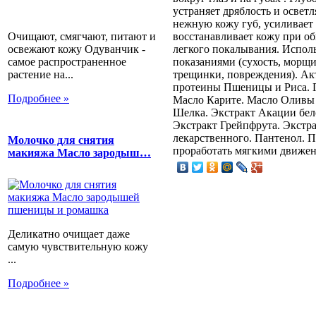
устраняет дряблость и освет
нежную кожу губ, усиливает 
Очищают, смягчают, питают и
восстанавливает кожу при о
освежают кожу Одуванчик -
легкого покалывания. Исполь
самое распространенное
показаниями (сухость, морщи
растение на...
трещинки, повреждения). А
протеины Пшеницы и Риса. 
Подробнее »
Масло Карите. Масло Оливы
Шелка. Экстракт Акации бел
Экстракт Грейпфрута. Экстра
лекарственного. Пантенол. П
Молочко для снятия
проработать мягкими движен
макияжа Масло зародыш…
Деликатно очищает даже
самую чувствительную кожу
...
Подробнее »