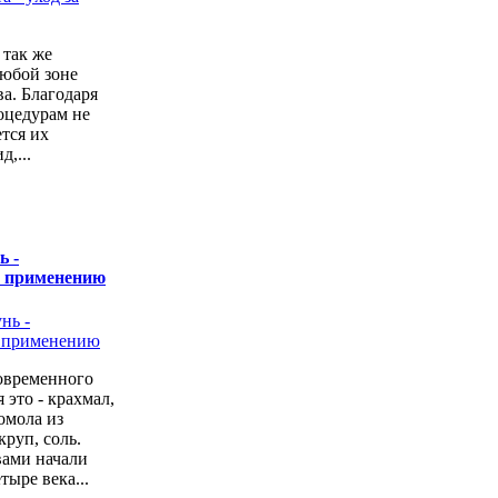
 так же
любой зоне
а. Благодаря
оцедурам не
ется их
,...
ь -
о применению
овременного
 это - крахмал,
омола из
руп, соль.
вами начали
тыре века...