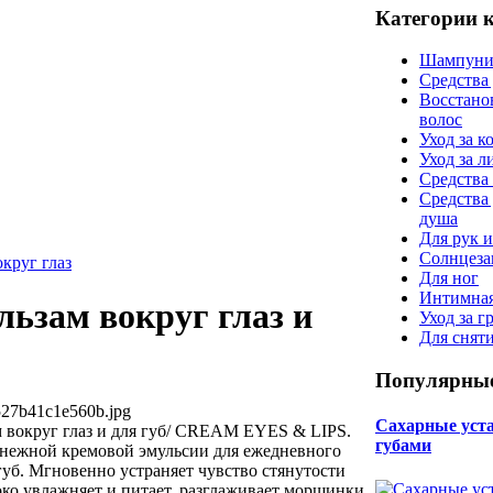
Категории 
Шампуни
Средства
Восстано
волос
Уход за к
Уход за 
Средства 
Средства
душа
Для рук и
Солнцеза
округ глаз
Для ног
Интимная
ьзам вокруг глаз и
Уход за г
Для снят
Популярные
527b41c1e560b.jpg
Сахарные уста 
вокруг глаз и для губ/ СREAM EYES & LIPS.
губами
 нежной кремовой эмульсии для ежедневного
 губ. Мгновенно устраняет чувство стянутости
боко увлажняет и питает, разглаживает морщинки,