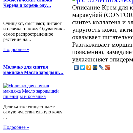
Череда и корень оду…
Описание
Крем для к
маракуйей (CONTOR
синтез коллагена и э
Очищают, смягчают, питают
и освежают кожу Одуванчик -
упругость кожи, акти
самое распространенное
оказывает питательн
растение на...
Разглаживает морщин
Подробнее »
появлению, замедляе
увлажненяет эпидер
Молочко для снятия
макияжа Масло зародыш…
Деликатно очищает даже
самую чувствительную кожу
...
Подробнее »