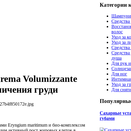
Категории 
Шампуни
Средства
Восстано
волос
Уход за к
Уход за 
Средства 
Средства
душа
Для рук и
Солнцеза
Для ног
rema Volumizzante
Интимная
Уход за г
личения груди
Для снят
Популярные
27b4f850172e.jpg
Сахарные уста 
губами
ми Eryngium maritimum и био-комплексом
м активный рост жировых клеток в