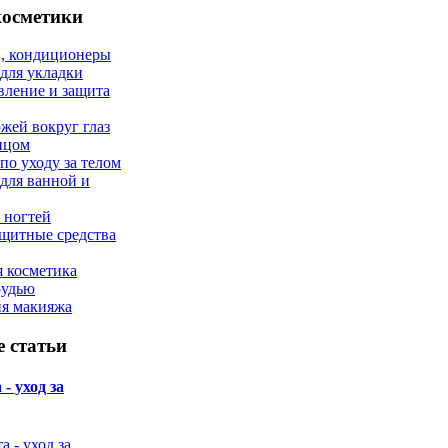
косметики
, кондиционеры
 для укладки
вление и защита
ожей вокруг глаз
лицом
по уходу за телом
 для ванной и
 ногтей
щитные средства
 косметика
рудью
ия макияжа
 статьи
- уход за