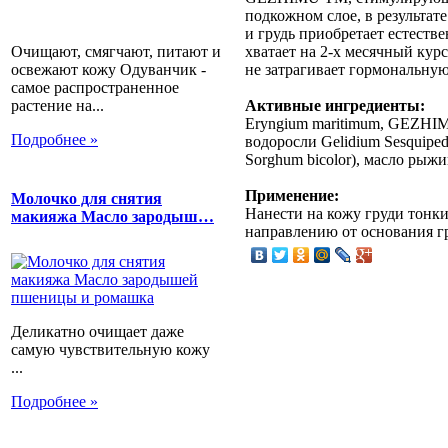
подкожном слое, в результат
и грудь приобретает естеств
Очищают, смягчают, питают и
хватает на 2-х месячный курс
освежают кожу Одуванчик -
не затрагивает гормональную
самое распространенное
растение на...
Активные ингредиенты:
Eryngium maritimum, GEZHIM
Подробнее »
водоросли Gelidium Sesquipeda
Sorghum bicolor), масло рыжи
Применение:
Молочко для снятия
Нанести на кожу груди тонк
макияжа Масло зародыш…
направлению от основания гр
Деликатно очищает даже
самую чувствительную кожу
...
Подробнее »