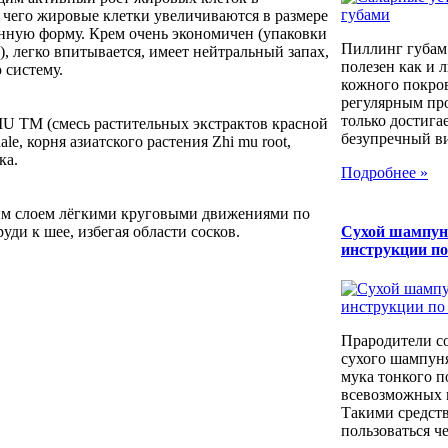
е чего жировые клетки увеличиваются в размере
енную форму. Крем очень экономичен (упаковки
Пиллинг губам
), легко впитывается, имеет нейтральный запах,
полезен как и 
 систему.
кожного покров
регулярным пр
только достига
U TM (смесь растительных экстрактов красной
безупречный вид
le, корня азиатского растения Zhi mu root,
ка.
Подробнее »
им слоем лёгкими круговыми движениями по
уди к шее, избегая области сосков.
Сухой шампун
инструкции п
Прародители с
сухого шампуня
мука тонкого п
всевозможных к
Такими средст
пользоваться че