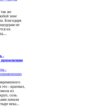
 так же
любой зоне
а. Благодаря
оцедурам не
ется их
,...
ь -
о применению
овременного
 это - крахмал,
омола из
руп, соль.
вами начали
тыре века...