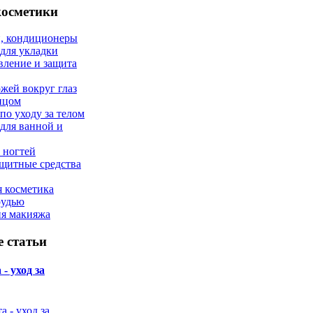
косметики
, кондиционеры
 для укладки
вление и защита
ожей вокруг глаз
лицом
по уходу за телом
 для ванной и
 ногтей
щитные средства
 косметика
рудью
ия макияжа
 статьи
- уход за