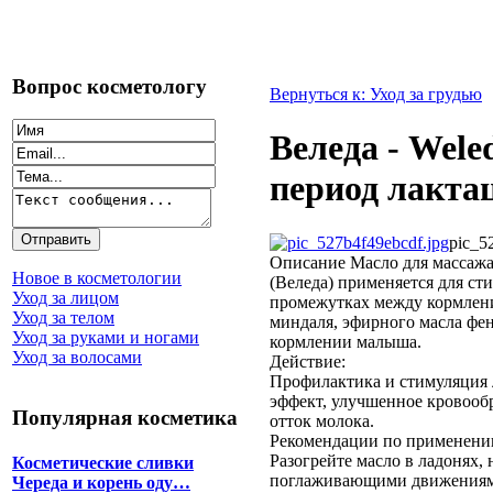
Вопрос косметологу
Вернуться к: Уход за грудью
Веледа - Wele
период лактац
pic_5
Описание
Масло для массажа
Новое в косметологии
(Веледа) применяется для ст
Уход за лицом
промежутках между кормлени
Уход за телом
миндаля, эфирного масла фе
Уход за руками и ногами
кормлении малыша.
Уход за волосами
Действие:
Профилактика и стимуляция
эффект, улучшенное кровооб
Популярная косметика
отток молока.
Рекомендации по применени
Разогрейте масло в ладонях,
Косметические сливки
поглаживающими движениями 
Череда и корень оду…