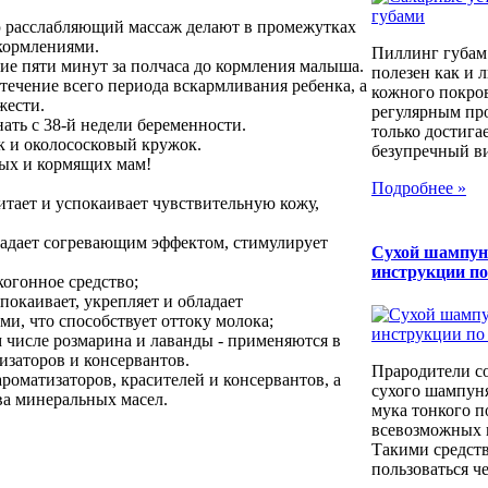
ю расслабляющий массаж делают в промежутках
кормлениями.
Пиллинг губам
ие пяти минут за полчаса до кормления малыша.
полезен как и 
 течение всего периода вскармливания ребенка, а
кожного покров
жести.
регулярным пр
нать с 38-й недели беременности.
только достига
к и околососковый кружок.
безупречный вид
ых и кормящих мам!
Подробнее »
тает и успокаивает чувствительную кожу,
ладает согревающим эффектом, стимулирует
Сухой шампун
инструкции п
огонное средство;
покаивает, укрепляет и обладает
и, что способствует оттоку молока;
 числе розмарина и лаванды - применяются в
изаторов и консервантов.
Прародители с
роматизаторов, красителей и консервантов, а
сухого шампуня
ва минеральных масел.
мука тонкого п
всевозможных к
Такими средст
пользоваться че