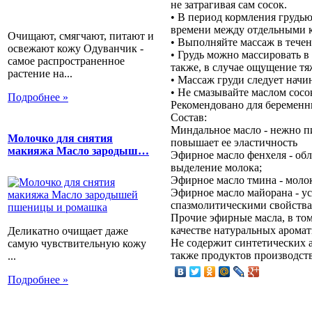
не затрагивая сам сосок.
• В период кормления грудь
времени между отдельными 
Очищают, смягчают, питают и
• Выполняйте массаж в течен
освежают кожу Одуванчик -
• Грудь можно массировать в
самое распространенное
также, в случае ощущение тя
растение на...
• Массаж груди следует начи
• Не смазывайте маслом сосо
Подробнее »
Рекомендовано для беременн
Состав:
Миндальное масло - нежно пи
Молочко для снятия
повышает ее эластичность
макияжа Масло зародыш…
Эфирное масло фенхеля - об
выделение молока;
Эфирное масло тмина - молок
Эфирное масло майорана - ус
спазмолитическими свойствам
Прочие эфирные масла, в том
качестве натуральных аромат
Деликатно очищает даже
Не содержит синтетических а
самую чувствительную кожу
также продуктов производст
...
Подробнее »