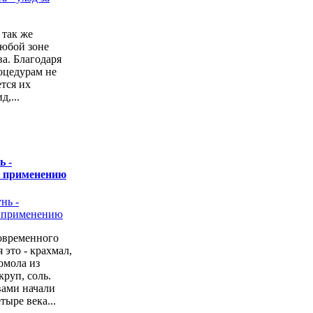
 так же
любой зоне
а. Благодаря
оцедурам не
ется их
,...
ь -
о применению
овременного
 это - крахмал,
омола из
руп, соль.
вами начали
тыре века...