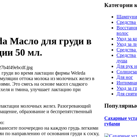
Категории 
Шампуни
Средства
Восстано
волос
da Масло для груди в
Уход за к
Уход за 
ии 50 мл.
Средства 
Средства
душа
Для рук и
27b4f49ebcdf.jpg
Солнцеза
 груди во время лактации фирмы Weleda
Для ног
имуляции оттока молока из молочных желез в
Интимная
ями. Это смесь на основе масел сладкого
Уход за г
нхеля и тмина, улучшает лактацию при
Для снят
Популярные
 лактации молочных желез. Разогревающий
ращение, образование и беспрепятственный
Сахарные уста 
ю:
губами
 нанесите поочередно на каждую грудь легкими
по направлению от основания груди к соску,