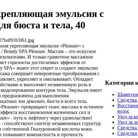
репляющая эмульсия с
я бюста и тела, 40
27b4f91b5f61.jpg
ная укрепляющая эмульсия «Pleasure» с
/ Beauty SPA Pleasure. Массаж – это искусное
езультатами. И только грамотное массажное
ряет горизонты достигаемых эффектов от
y SPA» знают этот секрет и создают эмульсию
ассажа совершает невероятные преобразования с
живляет, укрепляет и омолаживает. Обладает
Категории 
йствами и выполняет незаменимую роль в
моделированию контуров тела. Эмульсия имеет
Шампуни
 предназначена для выполнения
Средства
атных зон декольте, бюста и всего тела.
Восстано
Pleasure» превращают сеанс массажа в истинное
волос
 эффекта восстановления жизненных сил и
Уход за к
ure» - путь к лифтингу через удовольствие!
Уход за 
 - способствуют синтезу незаменимых структур
Средства 
 и собственной Гиалуроновой кислоты кожи.
Средства
и повышают компактность и прочность