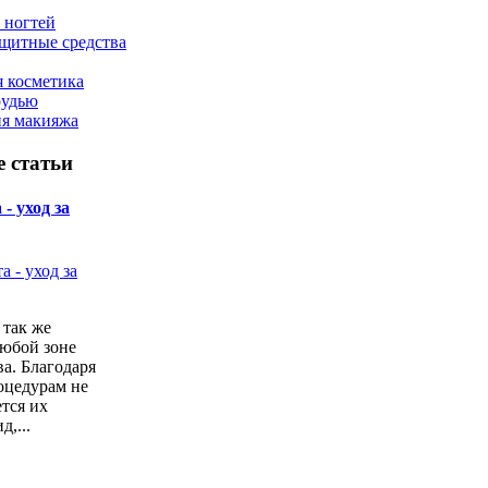
 ногтей
щитные средства
 косметика
рудью
ия макияжа
 статьи
- уход за
 так же
любой зоне
а. Благодаря
оцедурам не
ется их
,...