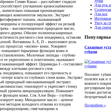
душа
обромин Семян Какао – расслабляет гладкую
Для рук и
, способствует улучшению кровоснабжению
Солнцеза
ц, значительно повышая проникающие
Для ног
ляющих компонентов эмульсии. Экстракт
Интимная
 фитофермент папаин, оказывающий
Уход за г
а морщины и полирующий эффект на рельеф
Для снят
рева – высокоочищенное природное масло,
адного дерева. Обилие полиненасыщенных
Популярные
стичность рогового слоя эпидермиса, оставляя
хатной. Витамины А, Е, D – выполняют роль
ких процессах «жизни» кожи. Ускоряют
Сахарные уста 
к, повышают барьерные функции кожи и
губами
осстановлению. Молочные липиды - глубоко
ют ее укреплению и осветлению, оказывают
глаживающий эффект. Церамиды-3 - составляют
между клетками рогового слоя.
ь эпидермиса, повышают его прочность и
Пиллинг губам
 потере влаги из глубоких слоев кожи. Экстракт
полезен как и 
ный природный омолаживающий экстракт.
кожного покров
активностью: тонизирует и укрепляет стенку
регулярным пр
атный уровень микроциркуляции. Повышает
только достига
е функции кожи. Сок Алое Вера – глубоко
безупречный вид
низирует кожу. Миндальное масло – ценное
нное методом холодного отжима из плодов
Подробнее »
т репарирующими, смягчающими и