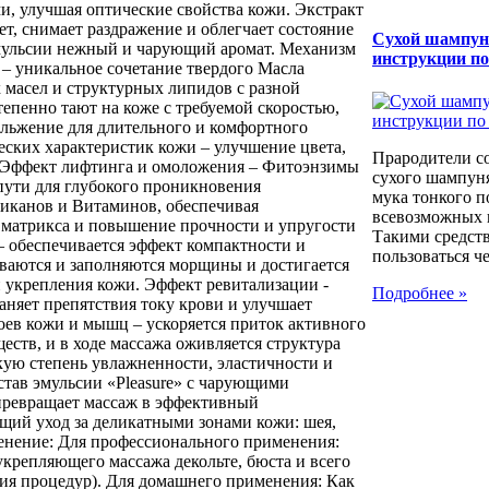
, улучшая оптические свойства кожи. Экстракт
т, снимает раздражение и облегчает состояние
Сухой шампун
мульсии нежный и чарующий аромат. Механизм
инструкции п
 – уникальное сочетание твердого Масла
 масел и структурных липидов с разной
епенно тают на коже с требуемой скоростью,
ольжение для длительного и комфортного
еских характеристик кожи – улучшение цвета,
Прародители с
. Эффект лифтинга и омоложения – Фитоэнзимы
сухого шампуня
ути для глубокого проникновения
мука тонкого п
иканов и Витаминов, обеспечивая
всевозможных к
 матрикса и повышение прочности и упругости
Такими средст
– обеспечивается эффект компактности и
пользоваться че
иваются и заполняются морщины и достигается
и укрепления кожи. Эффект ревитализации -
Подробнее »
аняет препятствия току крови и улучшает
оев кожи и мышц – ускоряется приток активного
еств, и в ходе массажа оживляется структура
кую степень увлажненности, эластичности и
став эмульсии «Pleasure» с чарующими
превращает массаж в эффективный
ий уход за деликатными зонами кожи: шея,
менение: Для профессионального применения:
укрепляющего массажа декольте, бюста и всего
ния процедур). Для домашнего применения: Как