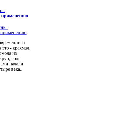
ь -
о применению
овременного
 это - крахмал,
омола из
руп, соль.
вами начали
тыре века...