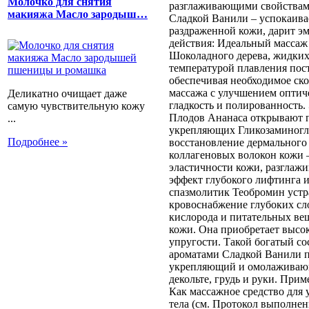
Молочко для снятия
разглаживающими свойствами
макияжа Масло зародыш…
Сладкой Ванили – успокаивае
раздраженной кожи, дарит э
действия: Идеальный массаж
Шоколадного дерева, жидких
температурой плавления пост
обеспечивая необходимое ск
массажа с улучшением оптич
Деликатно очищает даже
гладкость и полированность
самую чувствительную кожу
Плодов Ананаса открывают п
...
укрепляющих Гликозаминогл
Подробнее »
восстановление дермального
коллагеновых волокон кожи 
эластичности кожи, разглаж
эффект глубокого лифтинга 
спазмолитик Теобромин устр
кровоснабжение глубоких сл
кислорода и питательных вещ
кожи. Она приобретает высо
упругости. Такой богатый со
ароматами Сладкой Ванили 
укрепляющий и омолаживающ
декольте, грудь и руки. При
Как массажное средство для 
тела (см. Протокол выполне