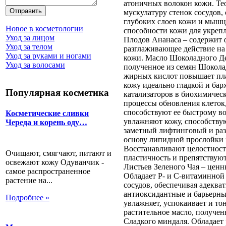
атоничных волокон кожи. Те
мускулатуру стенок сосудов
глубоких слоев кожи и мыш
Новое в косметологии
способности кожи для укреп
Уход за лицом
Плодов Ананаса – содержит
Уход за телом
разглаживающее действие н
Уход за руками и ногами
кожи. Масло Шоколадного Де
Уход за волосами
полученное из семян Шокол
жирных кислот повышает пла
кожу идеально гладкой и бар
Популярная косметика
катализаторов в биохимичес
процессы обновления клето
способствуют ее быстрому в
Косметические сливки
увлажняют кожу, способству
Череда и корень оду…
заметный лифтинговый и раз
основу липидной прослойки 
Восстанавливают целостност
Очищают, смягчают, питают и
пластичность и препятствуют
освежают кожу Одуванчик -
Листьев Зеленого Чая – цен
самое распространенное
Обладает Р- и С-витаминной 
растение на...
сосудов, обеспечивая адекв
антиоксидантные и барьерны
Подробнее »
увлажняет, успокаивает и то
растительное масло, получе
Сладкого миндаля. Обладае