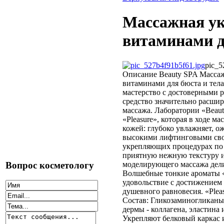
Массажная ук
витаминами дл
pic_5
Описание
Beauty SPA Массаж
витаминами для бюста и тела 
мастерство с достоверными р
средство значительно расши
массажа. Лаборатории «Beaut
«Pleasure», которая в ходе м
кожей: глубоко увлажняет, о
высокими лифтинговыми сво
укрепляющих процедурах по 
приятную нежную текстуру и
Вопрос косметологу
моделирующего массажа делик
Волшебные тонкие ароматы «
удовольствие с достижением
душевного равновесия. «Pleas
Состав: Гликозаминогликаны
дермы - коллагена, эластина
Укрепляют белковый каркас 