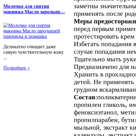
заметны значительны
Молочко для снятия
макияжа Масло зародыш…
применять после род
Меры предосторожн
перед первым приме
протестировать крем
Избегать попадания в
Деликатно очищает даже
случае попадания не
самую чувствительную кожу
...
Тщательно мыть руки
Предназначено для н
Подробнее »
Хранить в прохладно
детей. Не применять
грудном вскармливан
Состав
:поликватерн
пропилен гликоль, и
феноксиэтанол, мети
пропилпарабен, бути
мыльной, экстракт к
календулы, экстракт 