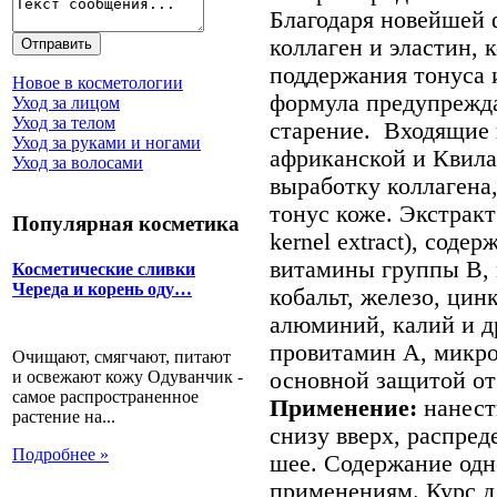
Благодаря новейшей 
коллаген и эластин, 
поддержания тонуса 
Новое в косметологии
формула предупрежда
Уход за лицом
Уход за телом
старение. Входящие 
Уход за руками и ногами
африканской и Квил
Уход за волосами
выработку коллагена,
тонус коже. Экстракт 
Популярная косметика
kernel extract), сод
витамины группы В, 
Косметические сливки
Череда и корень оду…
кобальт, железо, цин
алюминий, калий и др
провитамин А, микро
Очищают, смягчают, питают
и освежают кожу Одуванчик -
основной защитой от
самое распространенное
Применение:
нанест
растение на...
снизу вверх, распред
Подробнее »
шее. Содержание одно
применениям. Курс дл