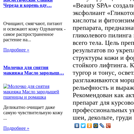
«Beauty SPA» созда
Череда и корень оду…
эксфолиант «Гликото
кислоты и фитоэнзим
Очищают, смягчают, питают
препарата, предназн
и освежают кожу Одуванчик -
самое распространенное
гликолевого пилинга
растение на...
всего тела. Цель пре
результатов по укре
Подробнее »
структуры кожи и ф
стойкого лифтинга. 
Молочко для снятия
тургор и тонус, осве
макияжа Масло зародыш…
разглаживаются мор
рельефность и выраж
Рекомендован как а
препарат для курсов
Деликатно очищает даже
профессиональных у
самую чувствительную кожу
шеи, декольте, груди 
...
Подробнее »