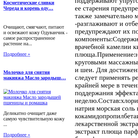
поддерживают упруго
Косметические сливки
ее старения предупр
Череда и корень оду…
также замечательно 
-разглаживают и отб
Очищают, смягчают, питают
предупреждают их п
и освежают кожу Одуванчик -
самое распространенное
компоненты:Содержи
растение на...
врачебной камелии к
плюща.Применение:н
Подробнее »
круговыми массажны
и шеи. Для достижен
Молочко для снятия
следует применять р
макияжа Масло зародыш…
крайней мере в течен
поддержания эффекта 
неделю.Состав:хлори
натрия морская соль
Деликатно очищает даже
кокамидопропилбета
самую чувствительную кожу
лекарственной экстр
...
экстракт плюща парф
Подробнее »