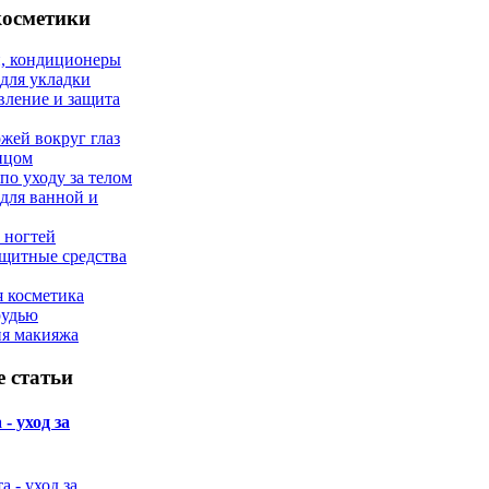
косметики
, кондиционеры
 для укладки
вление и защита
ожей вокруг глаз
лицом
по уходу за телом
 для ванной и
 ногтей
щитные средства
 косметика
рудью
ия макияжа
 статьи
- уход за