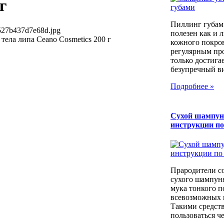
г
Пиллинг губам
527b437d7e68d.jpg
полезен как и 
тела липа Ceano Cosmetics 200 г
кожного покров
регулярным пр
только достига
безупречный вид
Подробнее »
Сухой шампун
инструкции п
Прародители с
сухого шампуня
мука тонкого п
всевозможных к
Такими средст
пользоваться че