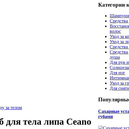
Категории 
Шампуни
Средства
Восстано
волос
Уход за к
Уход за 
Средства 
Средства
душа
Для рук и
Солнцеза
Для ног
Интимная
Уход за г
Для снят
Популярные
ду за телом
Сахарные уста 
губами
б для тела липа Ceano