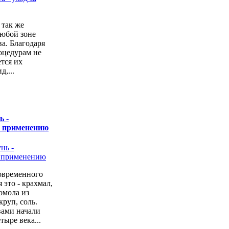
 так же
любой зоне
а. Благодаря
оцедурам не
ется их
,...
ь -
о применению
овременного
 это - крахмал,
омола из
руп, соль.
вами начали
тыре века...