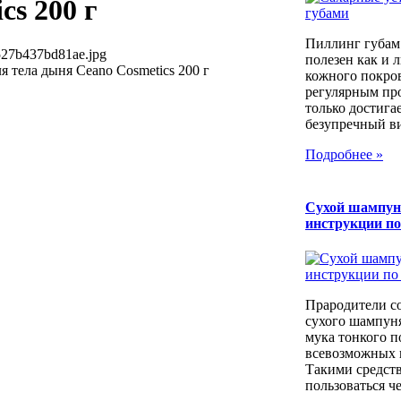
cs 200 г
Пиллинг губам
527b437bd81ae.jpg
полезен как и 
 тела дыня Ceano Cosmetics 200 г
кожного покров
регулярным пр
только достига
безупречный вид
Подробнее »
Сухой шампун
инструкции п
Прародители с
сухого шампуня
мука тонкого п
всевозможных к
Такими средст
пользоваться че