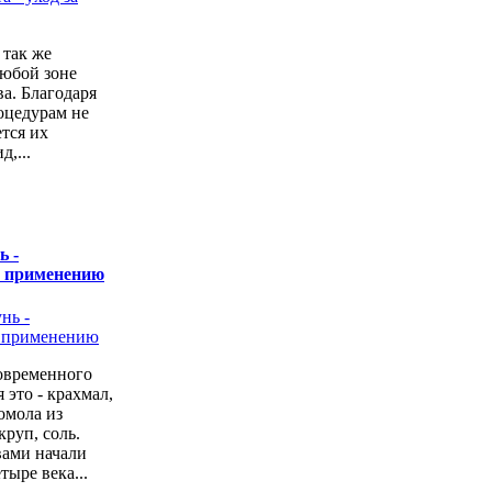
 так же
любой зоне
а. Благодаря
оцедурам не
ется их
,...
ь -
о применению
овременного
 это - крахмал,
омола из
руп, соль.
вами начали
тыре века...