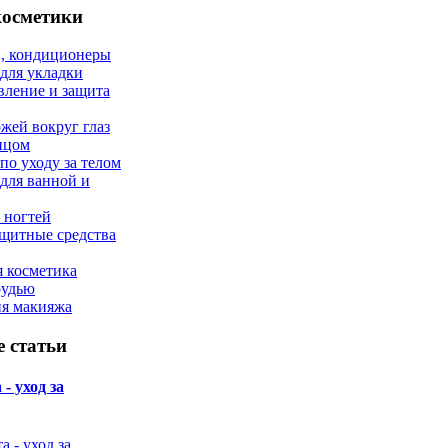
косметики
, кондиционеры
 для укладки
вление и защита
ожей вокруг глаз
лицом
по уходу за телом
 для ванной и
 ногтей
щитные средства
 косметика
рудью
ия макияжа
 статьи
- уход за