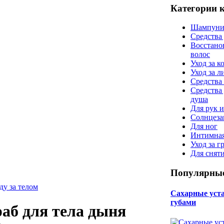
Категории 
Шампуни
Средства
Восстано
волос
Уход за к
Уход за 
Средства 
Средства
душа
Для рук и
Солнцеза
Для ног
Интимная
Уход за г
Для снят
Популярные
ду за телом
Сахарные уста 
губами
аб для тела дыня