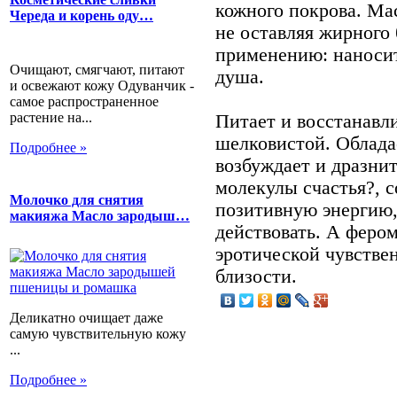
кожного покрова. Ма
Череда и корень оду…
не оставляя жирного
применению: наносит
Очищают, смягчают, питают
душа.
и освежают кожу Одуванчик -
самое распространенное
растение на...
Питает и восстанавли
шелковистой. Облада
Подробнее »
возбуждает и дразни
молекулы счастья?, с
Молочко для снятия
позитивную энергию,
макияжа Масло зародыш…
действовать. А феро
эротической чувстве
близости.
Деликатно очищает даже
самую чувствительную кожу
...
Подробнее »