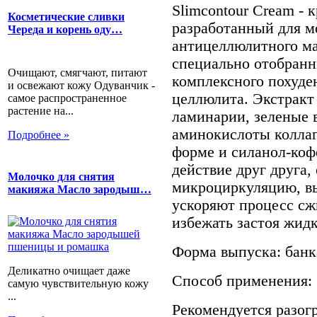
Slimcontour Cream - 
Косметические сливки
разработанный для 
Череда и корень оду…
антицеллюлитного ма
специально отобранн
Очищают, смягчают, питают
комплексного похуде
и освежают кожу Одуванчик -
целлюлита. Экстракт
самое распространенное
растение на...
ламинарии, зеленые 
аминокислоты коллаг
Подробнее »
форме и силанол-коф
действие друг друга
Молочко для снятия
микроциркуляцию, вы
макияжа Масло зародыш…
ускоряют процесс сж
избежать застоя жидк
Форма выпуска: банка
Деликатно очищает даже
Способ применения:
самую чувствительную кожу
...
Рекомендуется разог