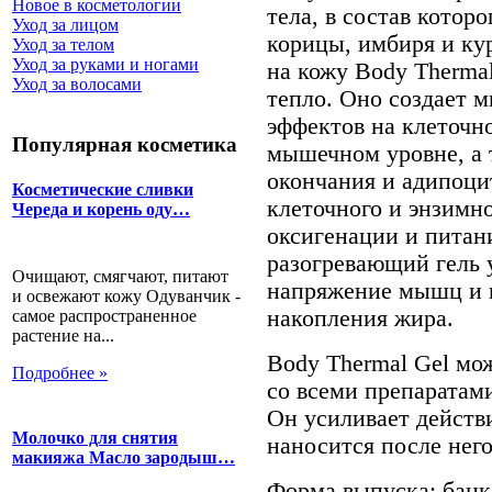
Новое в косметологии
тела, в состав котор
Уход за лицом
корицы, имбиря и ку
Уход за телом
Уход за руками и ногами
на кожу Body Thermal
Уход за волосами
тепло. Оно создает 
эффектов на клеточн
Популярная косметика
мышечном уровне, а 
окончания и адипоци
Косметические сливки
клеточного и энзимн
Череда и корень оду…
оксигенации и питани
разогревающий гель 
Очищают, смягчают, питают
напряжение мышц и 
и освежают кожу Одуванчик -
накопления жира.
самое распространенное
растение на...
Body Thermal Gel мож
Подробнее »
со всеми препаратами
Он усиливает действи
Молочко для снятия
наносится после него
макияжа Масло зародыш…
Форма выпуска: банка