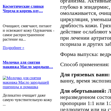
организма. Активны
глубоко в эпидермис,
Косметические сливки
Череда и корень оду…
омолаживается, очищ
циркуляция, уменьша
дряблость кожи. Гря
Очищают, смягчают, питают
и освежают кожу Одуванчик -
действие ослабляют
самое распространенное
при лечении артритов
растение на...
псориаза и других за
Подробнее »
Форма выпуска: ведро
Молочко для снятия
Способ применения:
макияжа Масло зародыш…
Для грязевых ванн:
ванну, время экспози
Для обертываний:
Л
Деликатно очищает даже
неразведенном состоя
самую чувствительную кожу
пропорции 1:1 или 1:
...
целлюлитом или на с