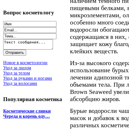
наличием темного пи
пищевыми белками, в
Вопрос косметологу
микроэлементами, ол
особенно много соед
водоросли обогащают
содержащаяся в них, 
защищает кожу благ
клейких веществ.
Из-за высокого соде
Новое в косметологии
Уход за лицом
использование бурых
Уход за телом
лечении адипозной т
Уход за руками и ногами
Уход за волосами
объемами тела. При 
Brown Seaweed увели
абсорбцию жиров.
Популярная косметика
Бурые водоросли чащ
Косметические сливки
Череда и корень оду…
масок и добавок к в
различных косметиче