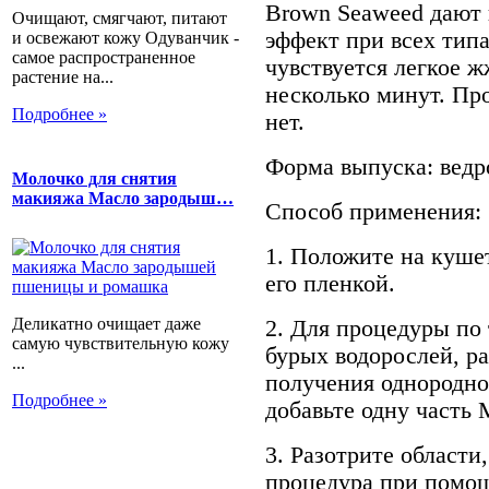
Brown Seaweed дают
Очищают, смягчают, питают
эффект при всех тип
и освежают кожу Одуванчик -
самое распространенное
чувствуется легкое ж
растение на...
несколько минут. Пр
Подробнее »
нет.
Форма выпуска: ведро
Молочко для снятия
макияжа Масло зародыш…
Способ применения:
1. Положите на кушет
его пленкой.
Деликатно очищает даже
2. Для процедуры по 
самую чувствительную кожу
бурых водорослей, ра
...
получения однородног
Подробнее »
добавьте одну часть 
3. Разотрите области
процедура при помо