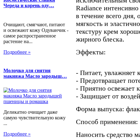
исключительным свой
Череда и корень оду…
Radiance интенсивно
в течение всего дня,
мягкость и эластичн
Очищают, смягчают, питают
и освежают кожу Одуванчик -
текстуру крем хорошо
самое распространенное
жирного блеска.
растение на...
Эффекты:
Подробнее »
Молочко для снятия
- Питает, увлажняет к
макияжа Масло зародыш…
- Предотвращает пот
- Приятно освежает к
- Защищает от возде
Форма выпуска: флако
Деликатно очищает даже
самую чувствительную кожу
Способ применения:
...
Наносить средство 
Подробнее »