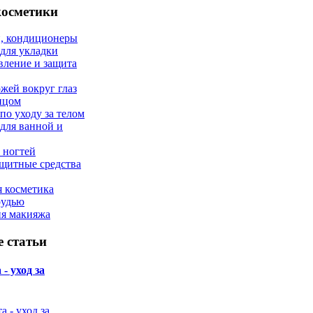
косметики
, кондиционеры
 для укладки
вление и защита
ожей вокруг глаз
лицом
по уходу за телом
 для ванной и
 ногтей
щитные средства
 косметика
рудью
ия макияжа
 статьи
- уход за