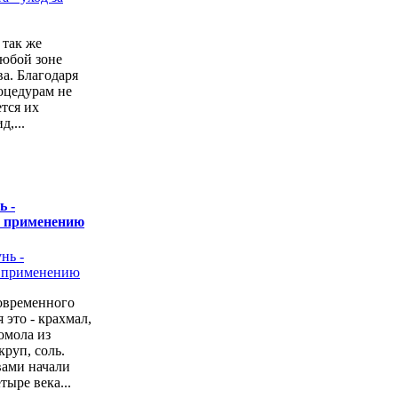
 так же
любой зоне
а. Благодаря
оцедурам не
ется их
,...
ь -
о применению
овременного
 это - крахмал,
омола из
руп, соль.
вами начали
тыре века...