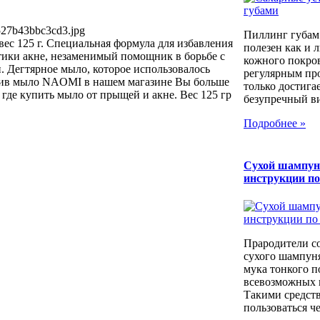
527b43bbc3cd3.jpg
Пиллинг губам
ес 125 г. Специальная формула для избавления
полезен как и 
тики акне, незаменимый помощник в борьбе с
кожного покров
 Дегтярное мыло, которое использовалось
регулярным пр
упив мыло NAOMI в нашем магазине Вы больше
только достига
 где купить мыло от прыщей и акне. Вес 125 гр
безупречный вид
Подробнее »
Сухой шампун
инструкции п
Прародители с
сухого шампуня
мука тонкого п
всевозможных к
Такими средст
пользоваться че