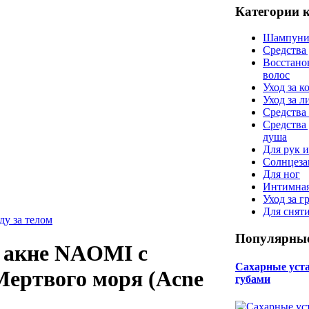
Категории 
Шампуни
Средства
Восстано
волос
Уход за к
Уход за 
Средства 
Средства
душа
Для рук и
Солнцеза
Для ног
Интимная
Уход за г
Для снят
ду за телом
Популярные
 акне NAOMI с
Сахарные уста 
ертвого моря (Acne
губами