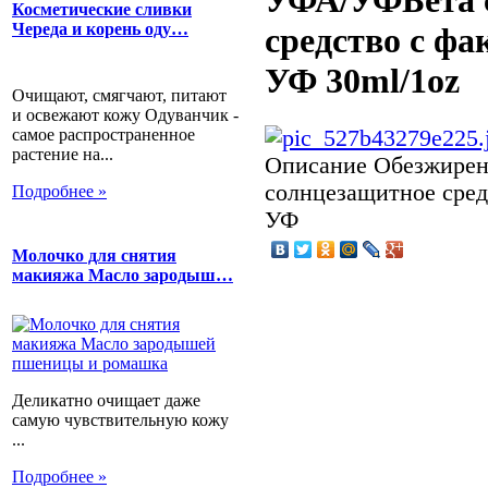
УФА/УФБета 
Косметические сливки
Череда и корень оду…
средство с ф
УФ 30ml/1oz
Очищают, смягчают, питают
и освежают кожу Одуванчик -
самое распространенное
растение на...
Описание
Обезжирен
солнцезащитное сред
Подробнее »
УФ
Молочко для снятия
макияжа Масло зародыш…
Деликатно очищает даже
самую чувствительную кожу
...
Подробнее »