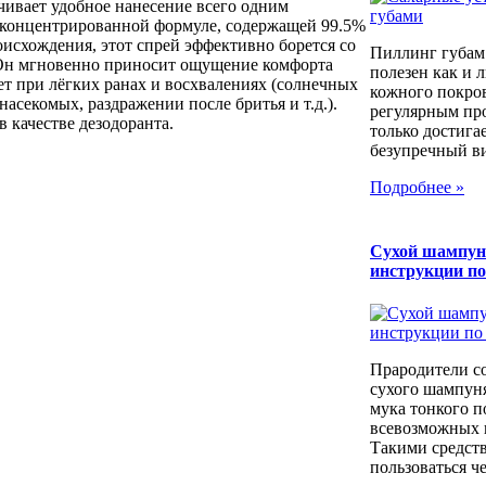
чивает удобное нанесение всего одним
 концентрированной формуле, содержащей 99.5%
оисхождения, этот спрей эффективно борется со
Пиллинг губам
 Он мгновенно приносит ощущение комфорта
полезен как и 
т при лёгких ранах и восхвалениях (солнечных
кожного покров
насекомых, раздражении после бритья и т.д.).
регулярным пр
в качестве дезодоранта.
только достига
безупречный вид
Подробнее »
Сухой шампун
инструкции п
Прародители с
сухого шампуня
мука тонкого п
всевозможных к
Такими средст
пользоваться че