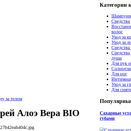
Категории 
Шампуни
Средства
Восстано
волос
Уход за к
Уход за 
Средства 
Средства
душа
Для рук и
Солнцеза
Для ног
Интимная
Уход за г
Для снят
ду за телом
Популярные
прей Алоэ Вера BIO
Сахарные уста 
губами
527b42eab404c.jpg