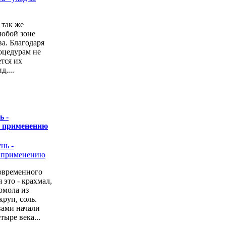
 так же
любой зоне
а. Благодаря
оцедурам не
ется их
,...
ь -
о применению
овременного
 это - крахмал,
омола из
руп, соль.
вами начали
тыре века...