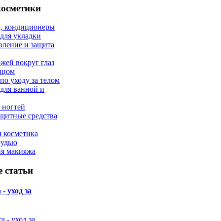
косметики
, кондиционеры
 для укладки
вление и защита
ожей вокруг глаз
лицом
по уходу за телом
 для ванной и
 ногтей
щитные средства
 косметика
рудью
ия макияжа
 статьи
- уход за